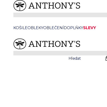
KOŠILE
OBLEKY
OBLEČENÍ
DOPLŇKY
SLEVY
Prodejny
Svatby
Hledat