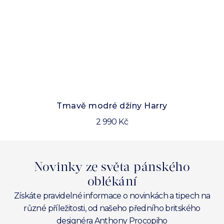
Sl
Tmavě modré džíny Harry
2 990 Kč
Novinky ze světa pánského
oblékání
Získáte pravidelné informace o novinkách a tipech na
různé příležitosti, od našeho předního britského
designéra Anthony Procopiho