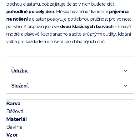
trochou elastanu, což zajišťuje, že se v nich budete cítit
pohodlně po celý den
. Měkká bavlněná tkanina je
příjemná
na nošení
a elastan poskytuje potřebnou pružnost pro volnost
pohybu. K dispozici jsou ve
dvou klasických barvách
– tmavě
modré a pískové, které snadno sladíte s různými outfity. Ideální
volba pro každodenní nošení i do chladnějších dnů.
Údržba:
Složení:
Barva
Béžová
Materiál
Bavlna
Vzor