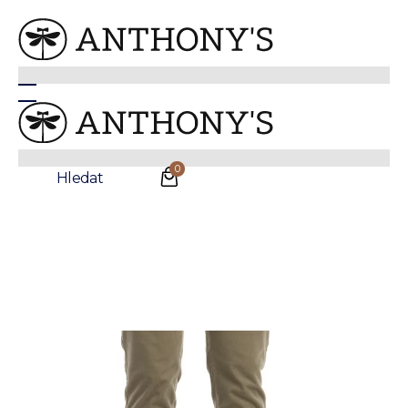
Anthonys
/
Oblečení
/
Kalhoty
Béžové manšestrové kalhoty Dylan
Sleva
0
Hledat