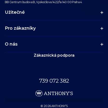
BB Centrum budova B, Vyskočilova 1422/1a 140 00 Praha 4
Užitečné
Pro zákazníky
O nás
Zákaznická podpora
Volejte dnes
od 09:00 do 19:00.
739 072 382
eshop@anthonys.cz
© 2026 ANTHONY’S