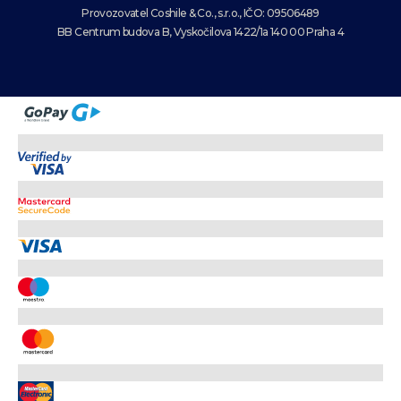
Provozovatel Coshile & Co., s.r.o., IČO: 09506489
BB Centrum budova B, Vyskočilova 1422/1a 140 00 Praha 4