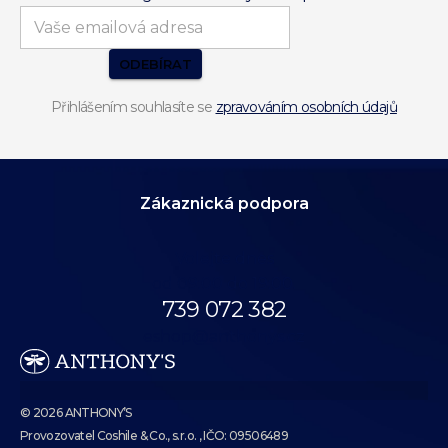
ODEBÍRAT
Přihlášením souhlasíte se
zpravováním osobních údajů
Zákaznická podpora
Volejte dnes
od 09:00 do 19:00.
739 072 382
eshop@anthonys.cz
© 2026 ANTHONY’S
Provozovatel Coshile & Co., s.r.o. , IČO: 09506489