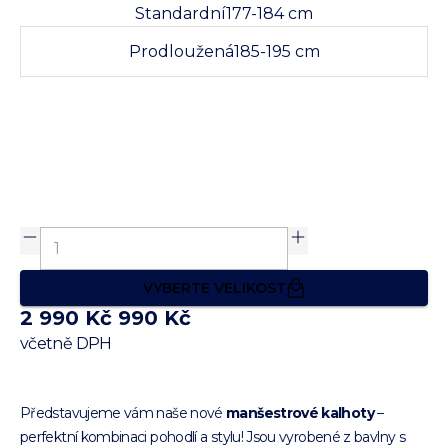
Standardní
177-184 cm
Prodloužená
185-195 cm
VYBERTE VELIKOST
2 990 Kč
990 Kč
včetně DPH
Představujeme vám naše nové
manšestrové kalhoty
–
perfektní kombinaci pohodlí a stylu! Jsou vyrobené z bavlny s