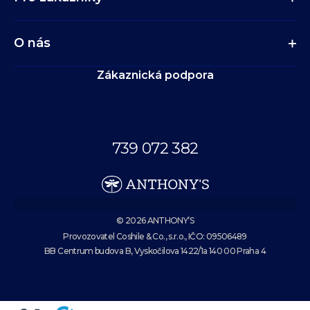
O nás
Zákaznická podpora
Volejte dnes
od 09:00 do 19:00.
739 072 382
eshop@anthonys.cz
© 2026 ANTHONY’S
Provozovatel Coshile & Co., s.r.o., IČO: 09506489
BB Centrum budova B, Vyskočilova 1422/1a 140 00 Praha 4