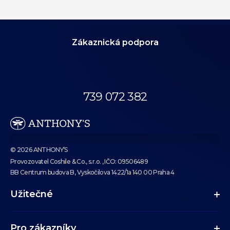
Zákaznická podpora
Volejte dnes
od 09:00 do 19:00.
739 072 382
eshop@anthonys.cz
© 2026 ANTHONY’S
Provozovatel Coshile & Co., s.r.o. , IČO: 09506489
BB Centrum budova B, Vyskočilova 1422/1a 140 00 Praha 4
Užitečné
Pro zákazníky