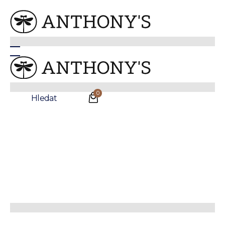
Anthonys
/
Doplňky
/
Boty
/
Boty do práce
Černé Whole Cut boty Burlington
Sleva
0
Hledat