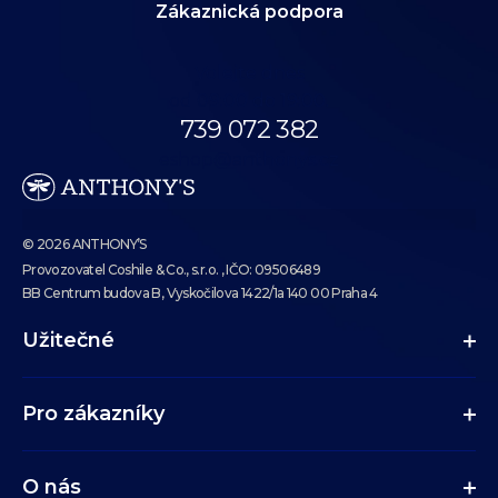
Zákaznická podpora
Volejte dnes
od 09:00 do 19:00.
739 072 382
eshop@anthonys.cz
© 2026 ANTHONY’S
Provozovatel Coshile & Co., s.r.o. , IČO: 09506489
BB Centrum budova B, Vyskočilova 1422/1a 140 00 Praha 4
Užitečné
Pro zákazníky
O nás