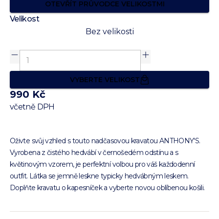
OTEVŘÍT PRŮVODCE VELIKOSTMI
Velikost
Bez velikosti
VYBERTE VELIKOST
990 Kč
včetně DPH
Oživte svůj vzhled s touto nadčasovou kravatou ANTHONY'S.
Vyrobena z čistého hedvábí v černošedém odstínu a s
květinovým vzorem, je perfektní volbou pro váš každodenní
outfit. Látka se jemně leskne typicky hedvábným leskem.
Doplňte kravatu o kapesníček a vyberte novou oblíbenou košili.