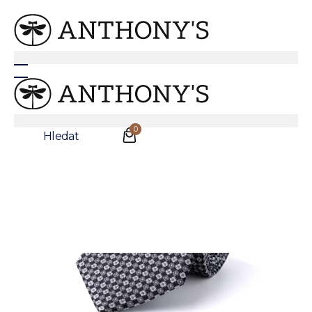
Anthonys
/
Doplňky
/
Kravaty
Černošedá hedvábná kravata s květinovým vzorem
0
Hledat