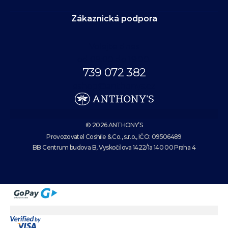
Zákaznická podpora
Volejte dnes
od 09:00 do 19:00.
739 072 382
eshop@anthonys.cz
© 2026 ANTHONY’S
Provozovatel Coshile & Co., s.r.o., IČO: 09506489
BB Centrum budova B, Vyskočilova 1422/1a 140 00 Praha 4