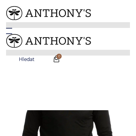
Černý merino svetr Highgate
0
Hledat