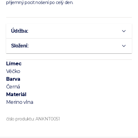
příjemný pocit nošení po celý den.
Údržba:
Složení:
Límec
Véčko
Barva
Černá
Materiál
Merino vlna
číslo produktu:
ANKNT0051