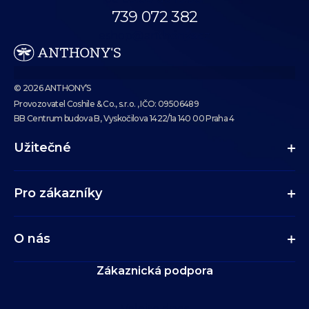
739 072 382
eshop@anthonys.cz
© 2026 ANTHONY’S
Provozovatel Coshile & Co., s.r.o. , IČO: 09506489
BB Centrum budova B, Vyskočilova 1422/1a 140 00 Praha 4
Užitečné
Pro zákazníky
O nás
Zákaznická podpora
Volejte dnes