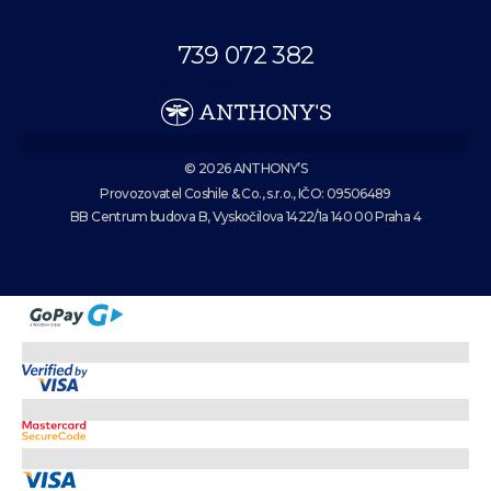
od 09:00 do 19:00.
739 072 382
eshop@anthonys.cz
© 2026 ANTHONY’S
Provozovatel Coshile & Co., s.r.o., IČO: 09506489
BB Centrum budova B, Vyskočilova 1422/1a 140 00 Praha 4