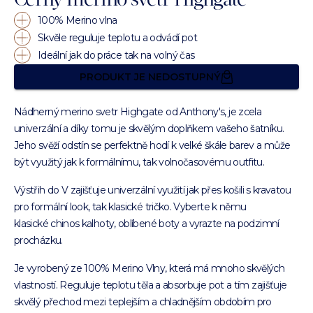
Černý merino svetr Highgate
100% Merino vlna
Skvěle reguluje teplotu a odvádí pot
Ideální jak do práce tak na volný čas
PRODUKT JE NEDOSTUPNÝ
Nádherný merino svetr Highgate od Anthony's, je zcela
univerzální a díky tomu je skvělým doplňkem vašeho šatníku.
Jeho svěží odstín se perfektně hodí k velké škále barev a může
být využitý jak k formálnímu, tak volnočasovému outfitu.
Výstřih do V zajišťuje univerzální využití jak přes košili s kravatou
pro formální look, tak klasické tričko. Vyberte k němu
klasické chinos kalhoty, oblíbené boty a vyrazte na podzimní
procházku.
Je vyrobený ze 100% Merino Vlny, která má mnoho skvělých
vlastností. Reguluje teplotu těla a absorbuje pot a tím zajišťuje
skvělý přechod mezi teplejším a chladnějším obdobím pro