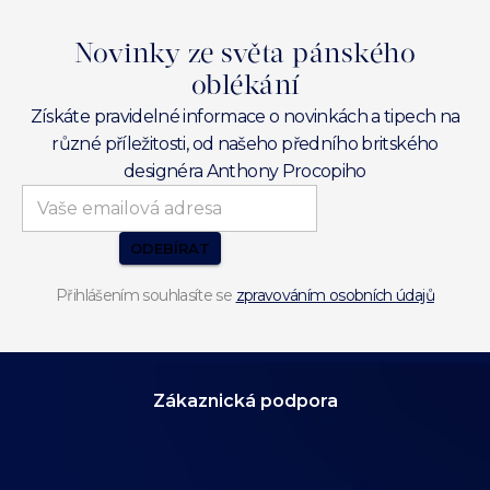
Novinky ze světa pánského
oblékání
Získáte pravidelné informace o novinkách a tipech na
různé příležitosti, od našeho předního britského
designéra Anthony Procopiho
ODEBÍRAT
Přihlášením souhlasíte se
zpravováním osobních údajů
Zákaznická podpora
Volejte dnes
od 09:00 do 19:00.