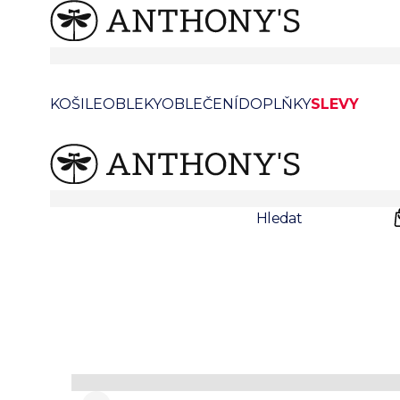
/
/
Anthonys
Doplňky
Motýlky
Černý vlněný vázací motýlek
KOŠILE
OBLEKY
OBLEČENÍ
DOPLŇKY
SLEVY
Prodejny
Svatby
Hledat