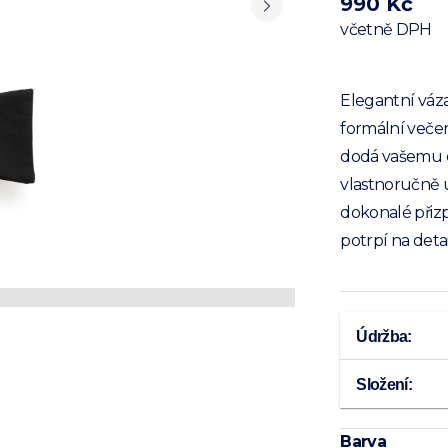
990 Kč
včetně DPH
Elegantní váza
formální veče
dodá vašemu o
vlastnoručně 
dokonalé přizpů
potrpí na deta
Údržba:
Složení:
Barva