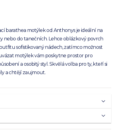
cí barathea motýlek od Anthonys je ideální na
ry nebo do tanečních. Lehce oblázkový povrch
utfitu sofistikovaný nádech, zatímco možnost
uvázat motýlek vám poskytne prostor pro
sobení a osobitý styl. Skvělá volba pro ty, kteří si
ily a chtějí zaujmout.