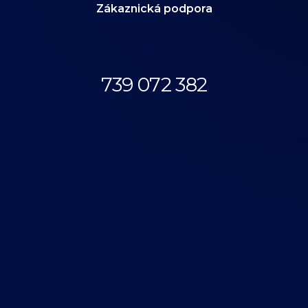
Zákaznická podpora
Volejte dnes
od 09:00 do 19:00.
739 072 382
eshop@anthonys.cz