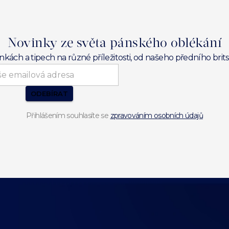
Novinky ze světa pánského oblékání
inkách a tipech na různé příležitosti, od našeho předního br
ODEBÍRAT
Přihlášením souhlasíte se
zpravováním osobních údajů