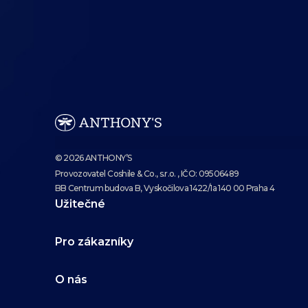
© 2026 ANTHONY’S
Provozovatel Coshile & Co., s.r.o. , IČO: 09506489
BB Centrum budova B, Vyskočilova 1422/1a 140 00 Praha 4
Užitečné
Pro zákazníky
O nás