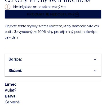
Červený vlněný svetr Inverness
Ideální jak do práce tak na volný čas
PRODUKT JE NEDOSTUPNÝ
Objevte tento stylový svetr s úpletem, který dokonale oživí váš
outfit. Je vyrobený ze 100% vlny pro příjemný pocit nošení po
celý den.
Údržba:
Složení:
Límec
Kulatý
Barva
Červená