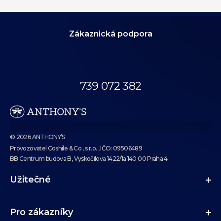
Zákaznická podpora
Volejte dnes
od 09:00 do 19:00.
739 072 382
eshop@anthonys.cz
© 2026 ANTHONY’S
Provozovatel Coshile & Co., s.r.o. , IČO: 09506489
BB Centrum budova B, Vyskočilova 1422/1a 140 00 Praha 4
Užitečné
Pro zákazníky