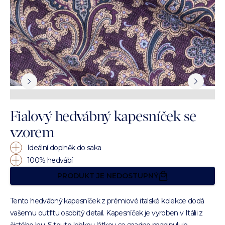
Fialový hedvábný kapesníček se
vzorem
Ideální doplněk do saka
100% hedvábí
PRODUKT JE NEDOSTUPNÝ
Tento hedvábný kapesníček z prémiové italské kolekce dodá
vašemu outfitu osobitý detail. Kapesníček je vyroben v Itálii z
čistého lnu. S touto lehkou látkou se snadno manipuluje.