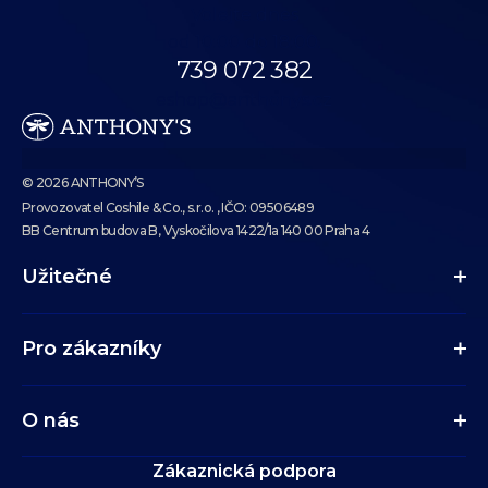
Volejte dnes
od 10:00 do 18:00.
739 072 382
eshop@anthonys.cz
© 2026 ANTHONY’S
Provozovatel Coshile & Co., s.r.o. , IČO: 09506489
BB Centrum budova B, Vyskočilova 1422/1a 140 00 Praha 4
Užitečné
Pro zákazníky
O nás
Zákaznická podpora