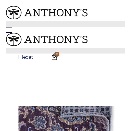
Fialový hedvábný kapesníček se vzorem
0
Hledat