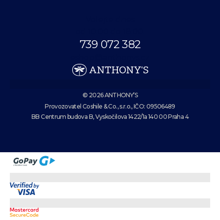
Volejte dnes
od 10:00 do 18:00.
739 072 382
eshop@anthonys.cz
© 2026 ANTHONY’S
Provozovatel Coshile & Co., s.r.o., IČO: 09506489
BB Centrum budova B, Vyskočilova 1422/1a 140 00 Praha 4