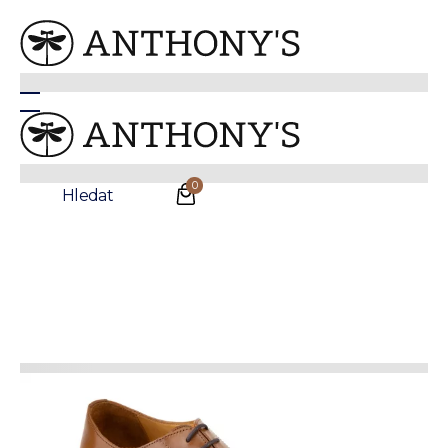
Hnědé Oxfordky Threadneedle
0
Hledat