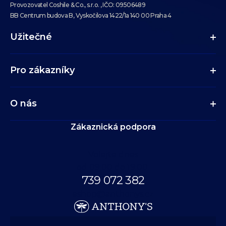
Provozovatel Coshile & Co., s.r.o. , IČO: 09506489
BB Centrum budova B, Vyskočilova 1422/1a 140 00 Praha 4
Užitečné
Pro zákazníky
O nás
Zákaznická podpora
Volejte dnes
od 09:00 do 19:00.
739 072 382
eshop@anthonys.cz