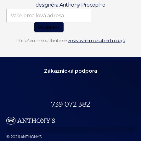
designéra Anthony Procopiho
ODEBÍRAT
Přihlášením souhlasíte se
zpravováním osobních údajů
Zákaznická podpora
Volejte dnes
od 09:00 do 19:00.
739 072 382
eshop@anthonys.cz
© 2026 ANTHONY’S