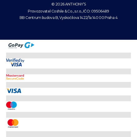
© 2026 ANTHONY’S
Provozovatel Coshile & Co., s.r.o., IČO: 09506489
BB Centrum budova B, Vyskočilova 1422/1a 140 00 Praha 4