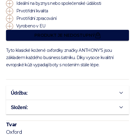
Ideální na byznys nebo společenské údálosti
Prvotřídní kvalita
Prvotřídní zpracování
Vyrobeno v EU
PRODUKT JE NEDOSTUPNÝ
Tyto klasické kožené oxfordky značky ANTHONY'S jsou
základem každého business šatníku. Díky vysoce kvalitní
evropské kůži vypadají boty s nošením stále lépe.
Údržba:
Složení:
Tvar
Oxford