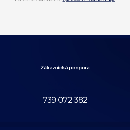
Zákaznická podpora
Volejte v pátek
od 09:00 do 19:00.
739 072 382
eshop@anthonys.cz