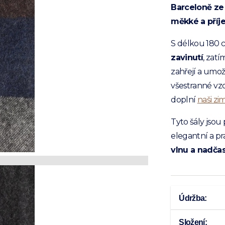
Barceloně ze
měkké a pří
S délkou 180 
zavinutí
, zatí
zahřejí a umo
všestranné vzo
doplní
naši zi
Tyto šály jsou 
elegantní a pra
vlnu a nadča
Údržba:
Složení: