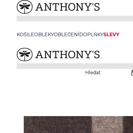
Hnědomodrá vlněná šála s kostkou
KOŠILE
OBLEKY
OBLEČENÍ
DOPLŇKY
SLEVY
Prodejny
Svatby
Hledat