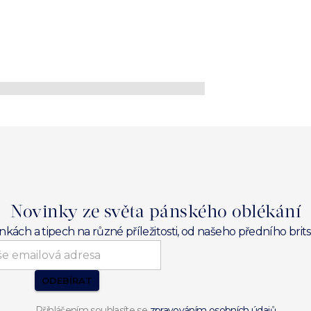
Novinky ze světa pánského oblékání
inkách a tipech na různé příležitosti, od našeho předního br
ODEBÍRAT
Přihlášením souhlasíte se
zpravováním osobních údajů