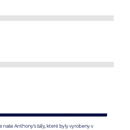
domodrá
ná šála s
tkou
v EU
valita
ní vlna
PRODUKT JE NEDOSTUPNÝ
naše Anthony's šály, které byly vyrobeny v