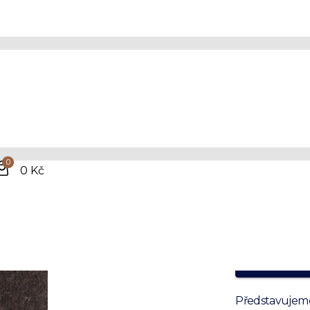
Hně
vlně
0
kos
0 Kč
Vyrobeno 
Prvotřídní k
100% kvalit
Představujeme 