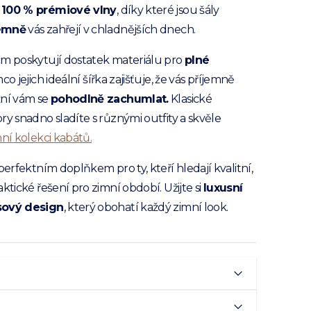
 100 % prémiové vlny
, díky které jsou šály
jemně
vás zahřejí v chladnějších dnech.
cm poskytují dostatek materiálu pro
plné
mco jejich ideální šířka zajišťuje, že vás příjemně
žní vám se
pohodlně zachumlat.
Klasické
ry snadno sladíte s různými outfity a skvěle
mní kolekci kabátů.
perfektním doplňkem pro ty, kteří hledají kvalitní,
ktické řešení pro zimní období. Užijte si
luxusní
sový design
, který obohatí každý zimní look.