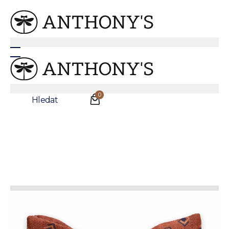
Hnědý hedvábný motýlek s geometrickým vzorem
0
Hledat