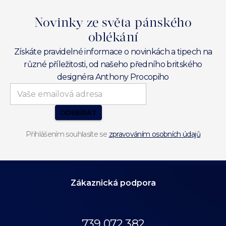
Novinky ze světa pánského
oblékání
Získáte pravidelné informace o novinkách a tipech na
různé příležitosti, od našeho předního britského
designéra Anthony Procopiho
ODEBÍRAT
Přihlášením souhlasíte se
zpravováním osobních údajů
Zákaznická podpora
Volejte až do 18:00.
739 072 382