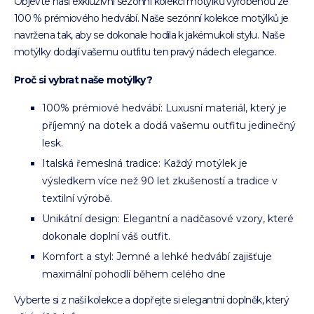
Objevte naši exkluzivní sezónní kolekci motýlků vyrobenou ze
100 % prémiového hedvábí. Naše sezónní kolekce motýlků je
navržena tak, aby se dokonale hodila k jakémukoli stylu. Naše
motýlky dodají vašemu outfitu ten pravý nádech elegance.
Proč si vybrat naše motýlky?
100% prémiové hedvábí: Luxusní materiál, který je
příjemný na dotek a dodá vašemu outfitu jedinečný
lesk.
Italská řemeslná tradice: Každý motýlek je
výsledkem více než 90 let zkušeností a tradice v
textilní výrobě.
Unikátní design: Elegantní a nadčasové vzory, které
dokonale doplní váš outfit.
Komfort a styl: Jemné a lehké hedvábí zajišťuje
maximální pohodlí během celého dne
Vyberte si z naší kolekce a dopřejte si elegantní doplněk, který