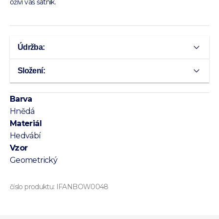
oživí váš šatník.
Údržba:
Složení:
Barva
Hnědá
Materiál
Hedvábí
Vzor
Geometrický
číslo produktu:
IFANBOW0048