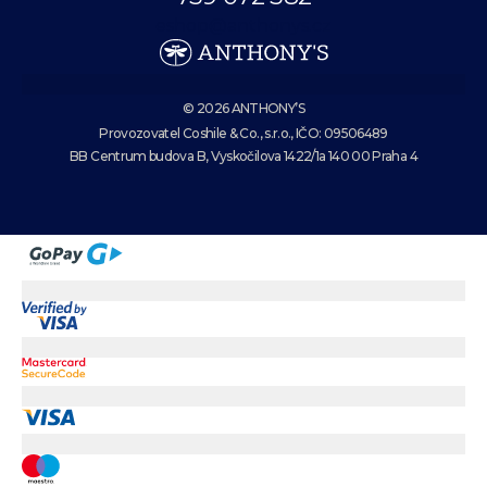
eshop@anthonys.cz
© 2026 ANTHONY’S
Provozovatel Coshile & Co., s.r.o., IČO: 09506489
BB Centrum budova B, Vyskočilova 1422/1a 140 00 Praha 4