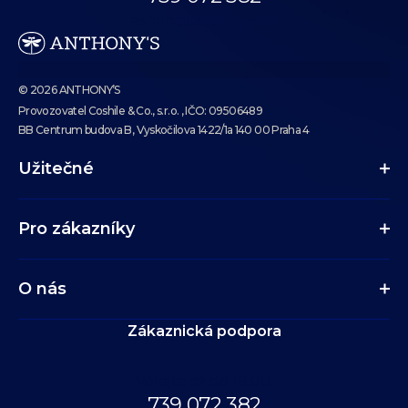
eshop@anthonys.cz
© 2026 ANTHONY’S
Provozovatel Coshile & Co., s.r.o. , IČO: 09506489
BB Centrum budova B, Vyskočilova 1422/1a 140 00 Praha 4
Užitečné
Pro zákazníky
O nás
Zákaznická podpora
Volejte až do 18:00.
739 072 382