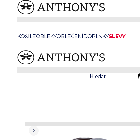
/
/
/
Anthonys
Doplňky
Boty
Krémy a vosky na boty
Hnědý vosk na boty
KOŠILE
OBLEKY
OBLEČENÍ
DOPLŇKY
SLEVY
Prodejny
Svatby
Hledat