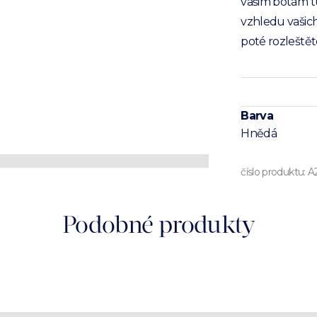
vašim botám t
vzhledu vašich
poté rozleště
Barva
Hnědá
číslo produktu:
A
Podobné produkty