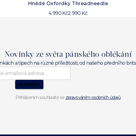
Hnědé Oxfordky Threadneedle
4 990 Kč
2 990 Kč
Novinky ze světa pánského oblékání
inkách a tipech na různé příležitosti, od našeho předního br
ODEBÍRAT
Přihlášením souhlasíte se
zpravováním osobních údajů