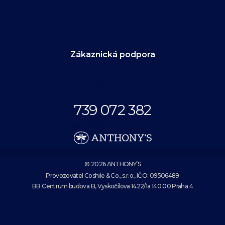
Zákaznická podpora
Volejte v neděli
od 10:00 do 18:00.
739 072 382
eshop@anthonys.cz
© 2026 ANTHONY’S
Provozovatel Coshile & Co., s.r.o., IČO: 09506489
BB Centrum budova B, Vyskočilova 1422/1a 140 00 Praha 4