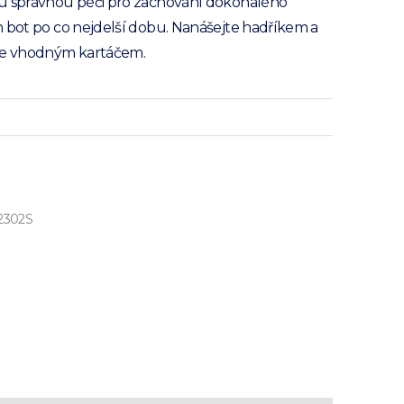
u správnou péči pro zachování dokonalého
 bot po co nejdelší dobu. Nanášejte hadříkem a
te vhodným kartáčem.
2302S