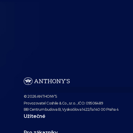
© 2026 ANTHONY’S
Provozovatel Coshile & Co., s.r.o. , IČO: 09506489
BB Centrum budova B, Vyskočilova 1422/1a 140 00 Praha 4
Užitečné
Pro zákazníky