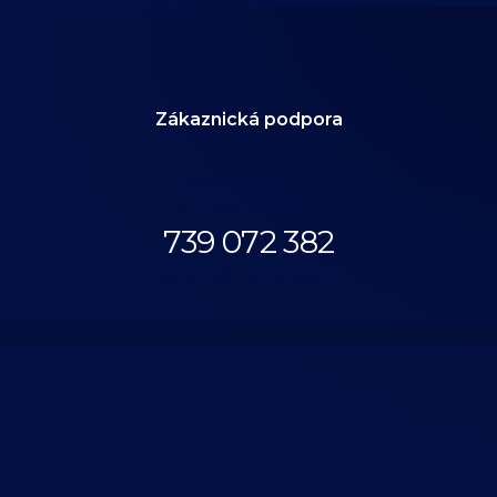
Zákaznická podpora
Volejte v neděli
od 10:00 do 18:00.
739 072 382
eshop@anthonys.cz