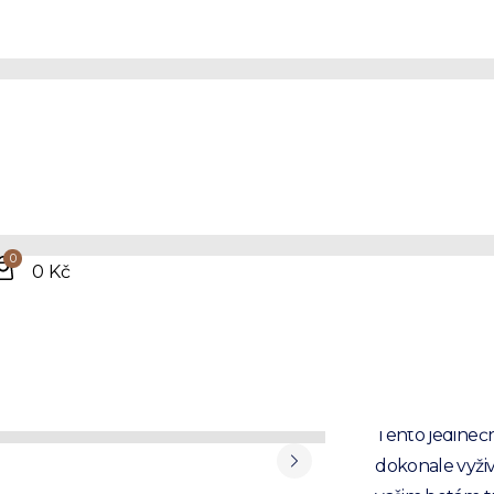
Hně
bot
0
0 Kč
390 Kč
včetně DPH
Tento jedineč
dokonale vyživ