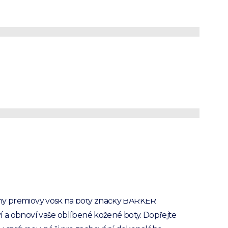
dý vosk na
y
PRODUKT JE NEDOSTUPNÝ
ný premiový vosk na boty značky BARKER
í a obnoví vaše oblíbené kožené boty. Dopřejte