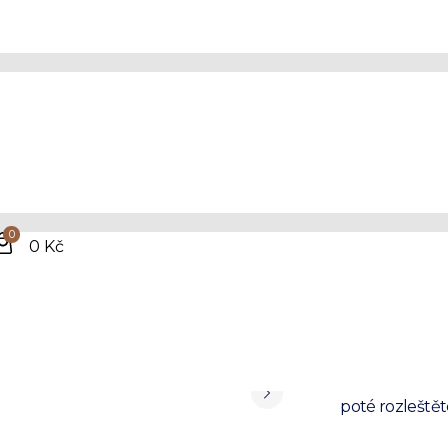
Hně
bot
0
0 Kč
Tento jedineč
dokonale vyživ
vašim botám t
vzhledu vašich
poté rozleště