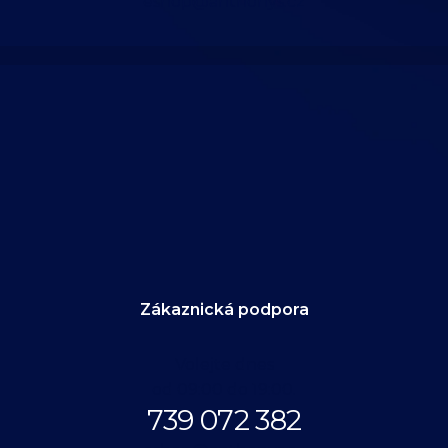
eshop@anthonys.cz
Zákaznická podpora
Volejte dnes
od 09:00 do 19:00.
739 072 382