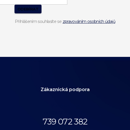
ODEBÍRAT
Přihlášením souhlasíte se
zpravováním osobních údajů
Zákaznická podpora
Volejte dnes
od 09:00 do 19:00.
739 072 382