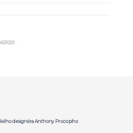
FA2302S
itského designéra Anthony Procopiho