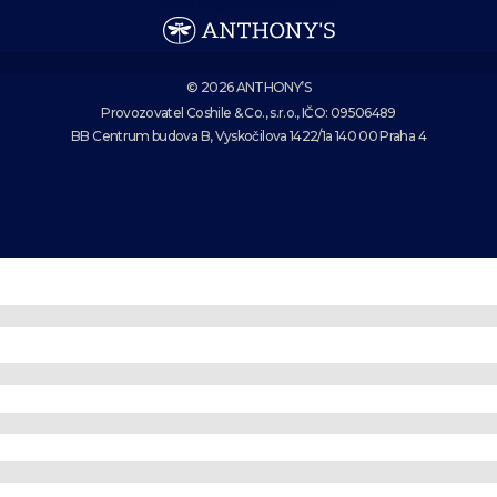
eshop@anthonys.cz
© 2026 ANTHONY’S
Provozovatel Coshile & Co., s.r.o., IČO: 09506489
BB Centrum budova B, Vyskočilova 1422/1a 140 00 Praha 4