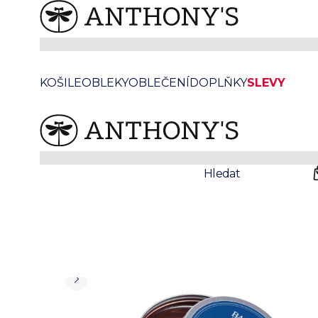
Hnědý vosk na boty
KOŠILE
OBLEKY
OBLEČENÍ
DOPLŇKY
SLEVY
Prodejny
Svatby
Hledat