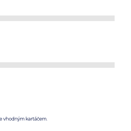
dý vosk na
y
PRODUKT JE NEDOSTUPNÝ
ný premiový vosk na boty značky BARKER
í a obnoví vaše oblíbené kožené boty. Dopřejte
u správnou péči pro zachování dokonalého
 bot po co nejdelší dobu. Nanášejte hadříkem a
te vhodným kartáčem.