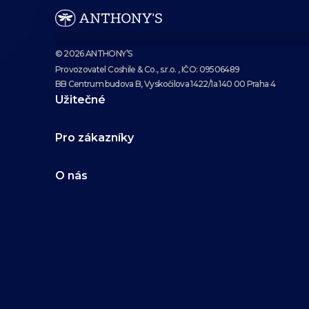
© 2026 ANTHONY’S
Provozovatel Coshile & Co., s.r.o. , IČO: 09506489
BB Centrum budova B, Vyskočilova 1422/1a 140 00 Praha 4
Užitečné
Pro zákazníky
O nás