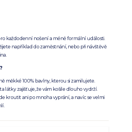
pro každodenní nošení a méně formální události.
žijete například do zaměstnání, nebo při návštěvě
ina.
?
sně měkké 100% bavlny, kterou si zamilujete.
a látky zajišťuje, že vám košile dlouho vydrží.
e kroutit ani po mnoha vyprání, a navíc se velmi
í.