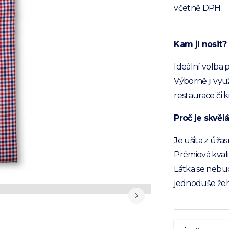
včetně DPH
Kam jí nosit?
Ideální volba 
Výborně ji vyu
restaurace či k
Proč je skvělá
Je ušita z úža
Prémiová kvalit
Látka se nebud
jednoduše žehl