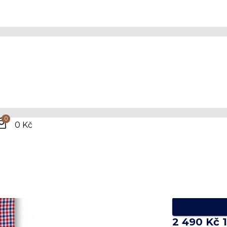
Koši
SC 
0
0 Kč
Shir
100% bavlna
Jednoduché
Dostupná v
2 490 Kč