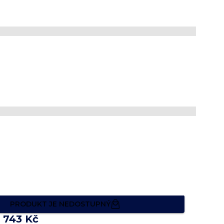
le Extra Slim
Navy Red Trim
t
 nejvyšší kvality
 žehlení
e 30 velikostech, které dokonale padnou
PRODUKT JE NEDOSTUPNÝ
1 743 Kč