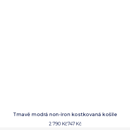
Tmavě modrá non-iron kostkovaná košile
2 790 Kč
747 Kč