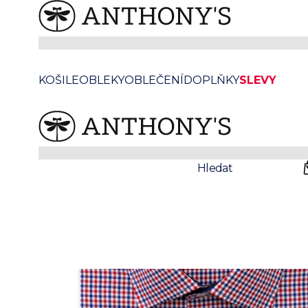
/
/
Anthonys
Košile
Kostkované košile
Košile Extra Slim SC Navy Red Trim Shirt
KOŠILE
OBLEKY
OBLEČENÍ
DOPLŇKY
SLEVY
Sleva
Prodejny
Svatby
Hledat