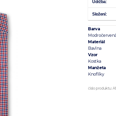
Údržba:
Složení:
Barva
Modročerven
Materiál
Bavlna
Vzor
Kostka
Manžeta
Knoflíky
číslo produktu:
A