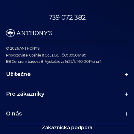
Volejte až do 19:00.
739 072 382
eshop@anthonys.cz
© 2026 ANTHONY’S
Provozovatel Coshile & Co., s.r.o. , IČO: 09506489
BB Centrum budova B, Vyskočilova 1422/1a 140 00 Praha 4
Užitečné
Pro zákazníky
O nás
Zákaznická podpora