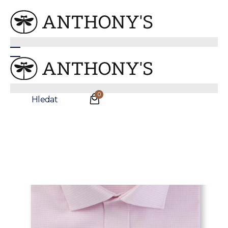
Anthonys
/
Košile
/
Nežehlivé košile
Košile Extra Slim SC NI Pink Dogtooth Shirt
Sleva
NEŽEHLIVÁ
0
Hledat