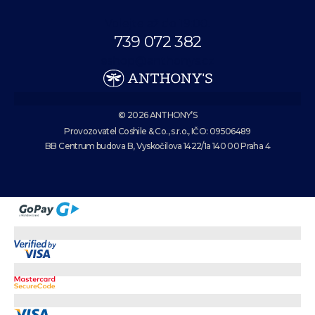
Volejte až do 19:00.
739 072 382
eshop@anthonys.cz
© 2026 ANTHONY’S
Provozovatel Coshile & Co., s.r.o., IČO: 09506489
BB Centrum budova B, Vyskočilova 1422/1a 140 00 Praha 4