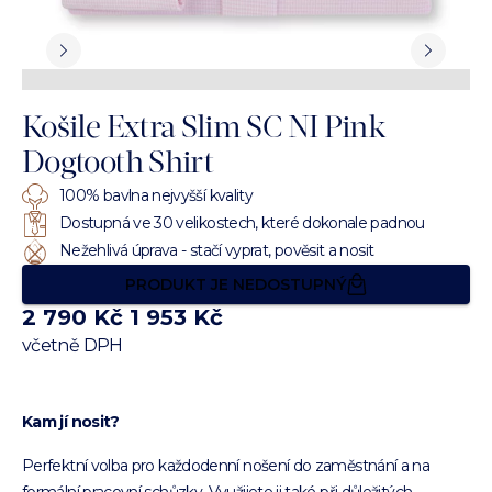
Košile Extra Slim SC NI Pink
Dogtooth Shirt
100% bavlna nejvyšší kvality
Dostupná ve 30 velikostech, které dokonale padnou
Nežehlivá úprava - stačí vyprat, pověsit a nosit
PRODUKT JE NEDOSTUPNÝ
2 790 Kč
1 953 Kč
včetně DPH
Kam jí nosit?
Perfektní volba pro každodenní nošení do zaměstnání a na