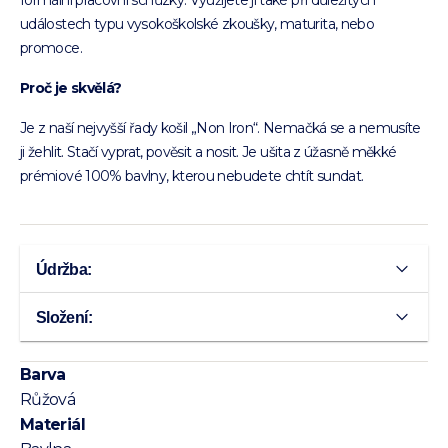
formální pracovní schůzky. Využijete ji také při důležitých
událostech typu vysokoškolské zkoušky, maturita, nebo
promoce.
Proč je skvělá?
Je z naší nejvyšší řady košil „Non Iron“. Nemačká se a nemusíte
ji žehlit. Stačí vyprat, pověsit a nosit. Je ušita z úžasně měkké
prémiové 100% bavlny, kterou nebudete chtít sundat.
Údržba:
Složení:
Barva
Růžová
Materiál