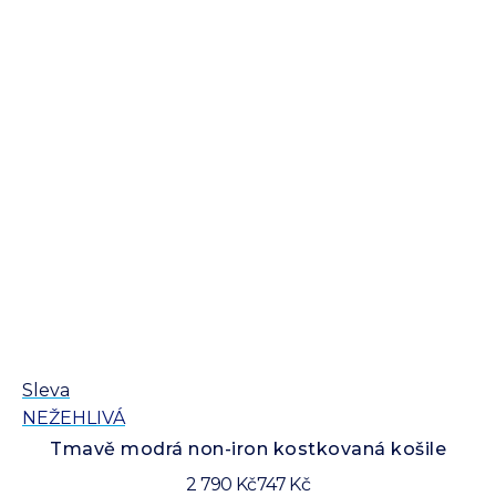
Sleva
Sl
NEŽEHLIVÁ
N
Tmavě modrá non-iron kostkovaná košile
2 790 Kč
747 Kč