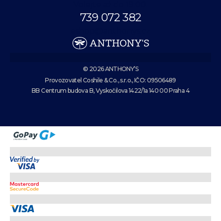
Volejte až do 19:00.
739 072 382
eshop@anthonys.cz
© 2026 ANTHONY’S
Provozovatel Coshile & Co., s.r.o., IČO: 09506489
BB Centrum budova B, Vyskočilova 1422/1a 140 00 Praha 4