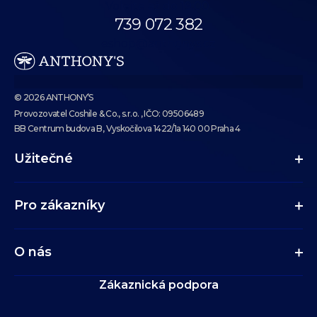
Volejte až do 19:00.
739 072 382
eshop@anthonys.cz
© 2026 ANTHONY’S
Provozovatel Coshile & Co., s.r.o. , IČO: 09506489
BB Centrum budova B, Vyskočilova 1422/1a 140 00 Praha 4
Užitečné
Pro zákazníky
O nás
Zákaznická podpora