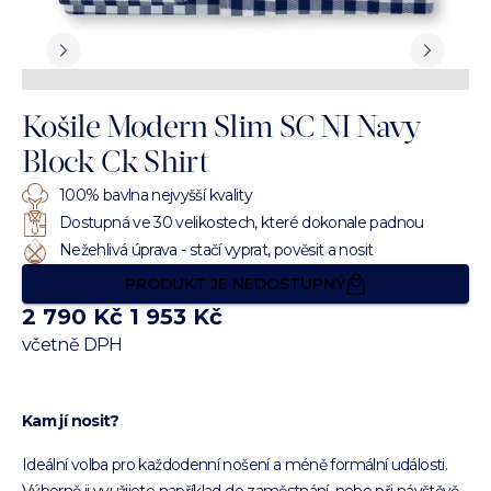
Košile Modern Slim SC NI Navy
Block Ck Shirt
100% bavlna nejvyšší kvality
Dostupná ve 30 velikostech, které dokonale padnou
Nežehlivá úprava - stačí vyprat, pověsit a nosit
PRODUKT JE NEDOSTUPNÝ
2 790 Kč
1 953 Kč
včetně DPH
Kam jí nosit?
Ideální volba pro každodenní nošení a méně formální události.