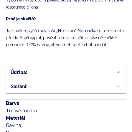
Výborně ji využijete například do zaměstnání, nebo při návštěvě
restaurace či kina.
Proč je skvělá?
Je z naší nejvyšší řady košil „Non Iron“. Nemačká se a nemusíte
ji žehlit. Stačí vyprat, pověsit a nosit. Je ušita z úžasně měkké
prémiové 100% bavlny, kterou nebudete chtít sundat.
Údržba:
Složení:
Barva
Tmavě modrá
Materiál
Bavlna