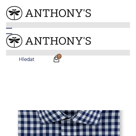
Anthonys
/
Košile
/
Košile do práce
Košile Modern Slim SC NI Navy Block Ck Shirt
Sleva
NEŽEHLIVÁ
0
Hledat