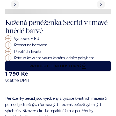
Kožená peněženka Secrid v tmavě
hnědé barvě
Vyrobeno v EU
Prostor na hotovost
Prvotřídní kvalita
Přístup ke všem vašim kartám jedním pohybem
PRODUKT JE NEDOSTUPNÝ
1 790 Kč
včetně DPH
Peněženky Secrid jsou vyrobeny z vysoce kvalitních materiálů
pomocí jedinečných řemeslných technik pečlivě vybraných
výrobců v Nizozemsku. Kompaktní forma peněženky