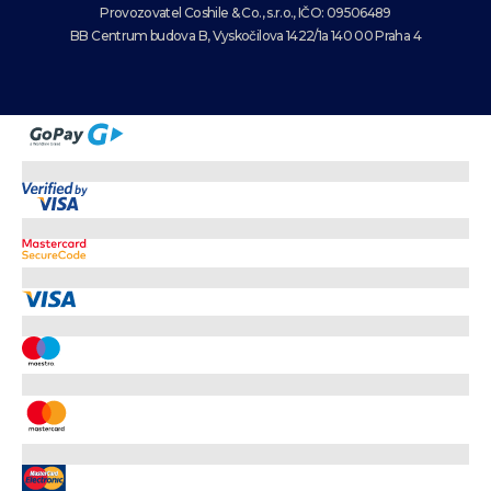
Provozovatel Coshile & Co., s.r.o., IČO: 09506489
BB Centrum budova B, Vyskočilova 1422/1a 140 00 Praha 4