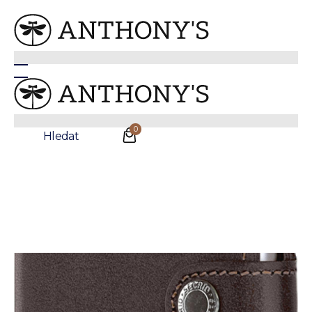
Anthonys
/
Doplňky
/
Peněženky
Kožená peněženka Secrid v tmavě hnědé barvě
0
Hledat