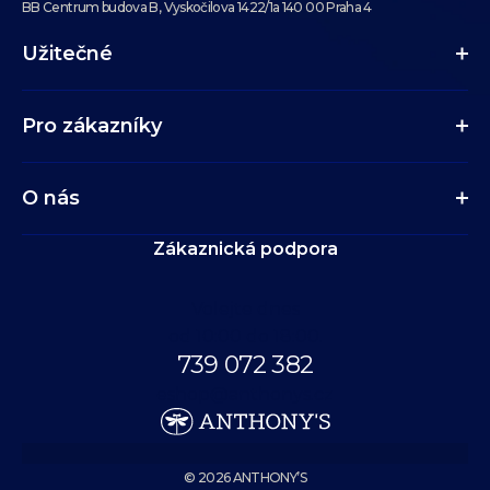
BB Centrum budova B, Vyskočilova 1422/1a 140 00 Praha 4
Užitečné
Pro zákazníky
O nás
Zákaznická podpora
Volejte dnes
od 10:00 do 18:00.
739 072 382
eshop@anthonys.cz
© 2026 ANTHONY’S