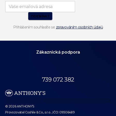
ODEBÍRAT
Přihlášením souhlasíte se
zpravováním osobních údajů
Zákaznická podpora
Volejte dnes
od 10:00 do 18:00.
739 072 382
eshop@anthonys.cz
© 2026 ANTHONY’S
Provozovatel Coshile & Co., s.r.o. , IČO: 09506489