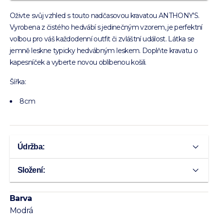
Oživte svůj vzhled s touto nadčasovou kravatou ANTHONY'S.
Vyrobena z čistého hedvábí s jedinečným vzorem, je perfektní
volbou pro váš každodenní outfit či zvláštní událost. Látka se
jemně leskne typicky hedvábným leskem. Doplňte kravatu o
kapesníček a vyberte novou oblíbenou košili.
Šířka:
8cm
Údržba:
Složení:
Barva
Modrá