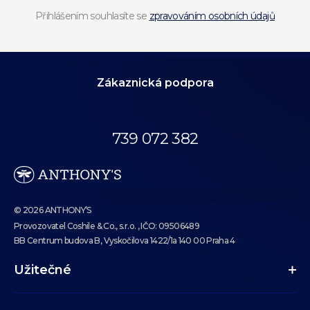
Přihlášením souhlasíte se
zpravováním osobních údajů
Zákaznická podpora
Volejte až do 18:00.
739 072 382
eshop@anthonys.cz
© 2026 ANTHONY’S
Provozovatel Coshile & Co., s.r.o. , IČO: 09506489
BB Centrum budova B, Vyskočilova 1422/1a 140 00 Praha 4
Užitečné