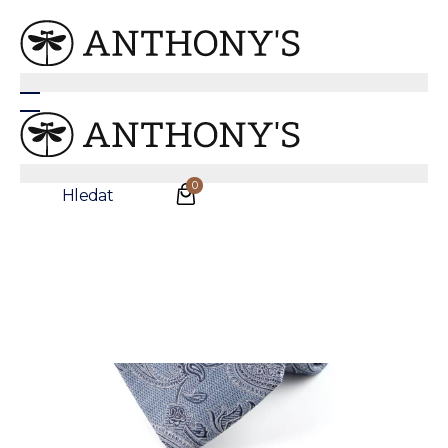
Modrá hedvábná kravata s jemným vzorem
0
Hledat