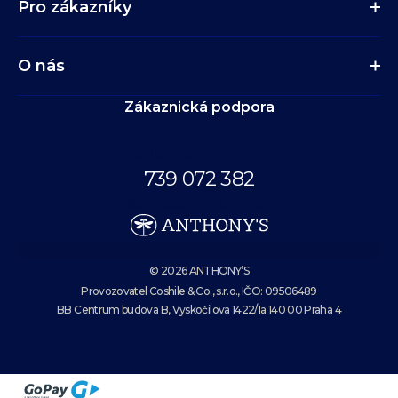
Pro zákazníky
O nás
Zákaznická podpora
Volejte až do 18:00.
739 072 382
eshop@anthonys.cz
© 2026 ANTHONY’S
Provozovatel Coshile & Co., s.r.o., IČO: 09506489
BB Centrum budova B, Vyskočilova 1422/1a 140 00 Praha 4