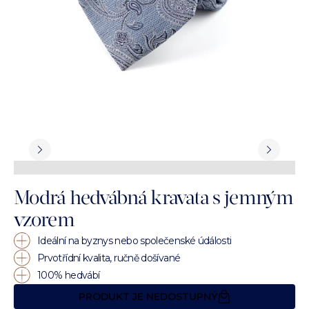
Modrá hedvábná kravata s jemným
vzorem
Ideální na byznys nebo společenské údálosti
Prvotřídní kvalita, ručně došívané
100% hedvábí
PRODUKT JE NEDOSTUPNÝ