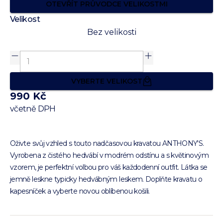
OTEVŘÍT PRŮVODCE VELIKOSTMI
Velikost
Bez velikosti
VYBERTE VELIKOST
990 Kč
včetně DPH
Oživte svůj vzhled s touto nadčasovou kravatou ANTHONY'S.
Vyrobena z čistého hedvábí v modrém odstínu a s květinovým
vzorem, je perfektní volbou pro váš každodenní outfit. Látka se
jemně leskne typicky hedvábným leskem. Doplňte kravatu o
kapesníček a vyberte novou oblíbenou košili.