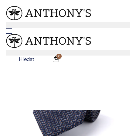
Anthonys
/
Doplňky
/
Kravaty
Modrá hedvábná kravata s květinovým vzorem
0
Hledat