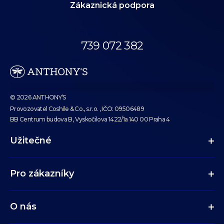
Zákaznická podpora
Volejte až do 18:00.
739 072 382
eshop@anthonys.cz
© 2026 ANTHONY’S
Provozovatel Coshile & Co., s.r.o. , IČO: 09506489
BB Centrum budova B, Vyskočilova 1422/1a 140 00 Praha 4
Užitečné
Pro zákazníky
O nás