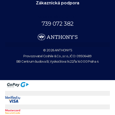
Zákaznická podpora
Volejte až do 18:00.
739 072 382
eshop@anthonys.cz
© 2026 ANTHONY’S
Provozovatel Coshile & Co., s.r.o., IČO: 09506489
BB Centrum budova B, Vyskočilova 1422/1a 140 00 Praha 4