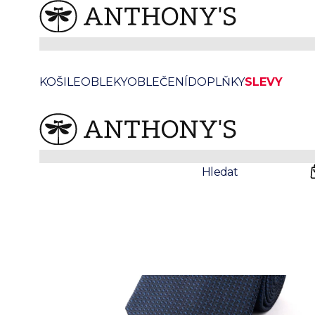
/
Anthonys
Doplňky
Modrá hedvábná kravata se vzorem
KOŠILE
OBLEKY
OBLEČENÍ
DOPLŇKY
SLEVY
Prodejny
Svatby
Hledat