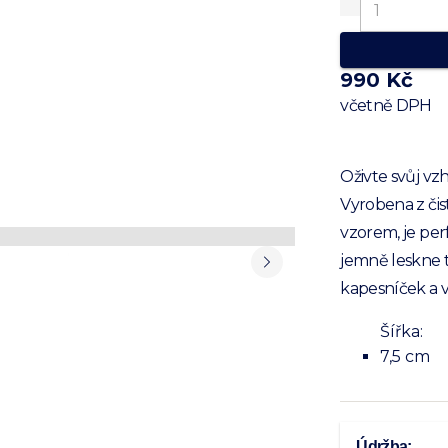
990 Kč
včetně DPH
Oživte svůj v
Vyrobena z či
vzorem, je pe
jemně leskne 
kapesníček a 
Šířka:
7,5 cm
Údržba: