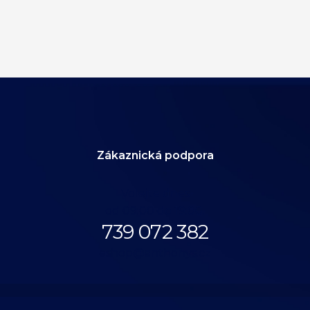
Zákaznická podpora
Volejte dnes
od 09:00 do 19:00.
739 072 382
eshop@anthonys.cz