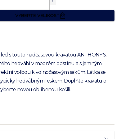
VYBERTE VELIKOST
zhled s touto nadčasovou kravatou ANTHONY'S.
stého hedvábí v modrém odstínu a s jemným
rfektní volbou k volnočasovým sakům. Látka se
typicky hedvábným leskem. Doplňte kravatu o
vyberte novou oblíbenou
košili.