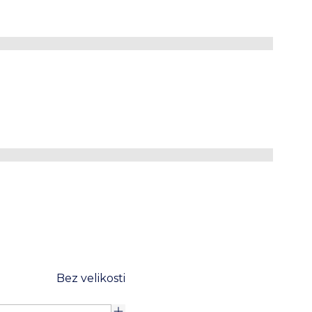
rá hedvábná
ata se vzorem
ábí
byznys nebo společenské údálosti
valita
OTEVŘÍT PRŮVODCE VELIKOSTMI
Bez velikosti