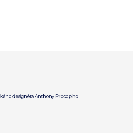
Sleva
itského designéra Anthony Procopiho