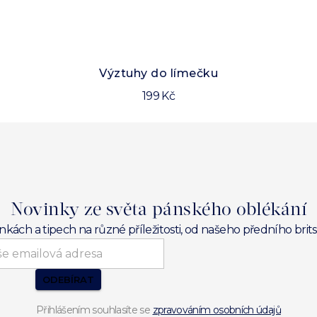
Výztuhy do límečku
199 Kč
Novinky ze světa pánského oblékání
inkách a tipech na různé příležitosti, od našeho předního br
ODEBÍRAT
Přihlášením souhlasíte se
zpravováním osobních údajů