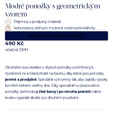
Modré ponožky s geometrickým
vzorem
Příjemný a prodyšný materiál
Volnočasový střih pro možnost nošení přes kalhoty
PRODUKT JE NEDOSTUPNÝ
490 Kč
včetně DPH
Obohaťte svou kolekci o stylové ponožky od Anthony's.
Vyrobené ze směsi bohaté na bavlnu, díky které jsou ponožky
jemné a prodyšné
. Speciálně vytvořeny tak, aby zajistily vysoký
komfort během celého dne. Díky speciálnímu zpracování si
ponožky zachovávají
živé barvy i po mnoha praních
, takže
budou vypadat skvěle i po dlouhém používání.