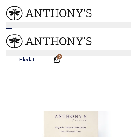
Anthonys
/
Oblečení
/
Ponožky
Modré ponožky s geometrickým vzorem
0
Hledat