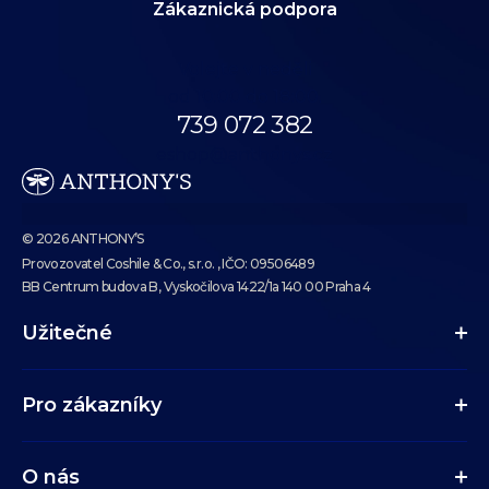
Zákaznická podpora
Volejte v neděli
od 10:00 do 18:00.
739 072 382
eshop@anthonys.cz
© 2026 ANTHONY’S
Provozovatel Coshile & Co., s.r.o. , IČO: 09506489
BB Centrum budova B, Vyskočilova 1422/1a 140 00 Praha 4
Užitečné
Pro zákazníky
O nás