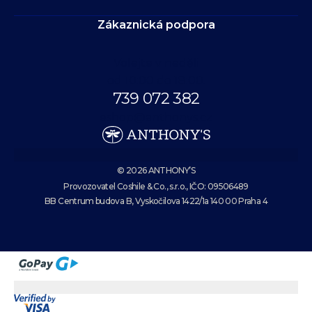
Zákaznická podpora
Volejte v neděli
od 10:00 do 18:00.
739 072 382
eshop@anthonys.cz
© 2026 ANTHONY’S
Provozovatel Coshile & Co., s.r.o., IČO: 09506489
BB Centrum budova B, Vyskočilova 1422/1a 140 00 Praha 4