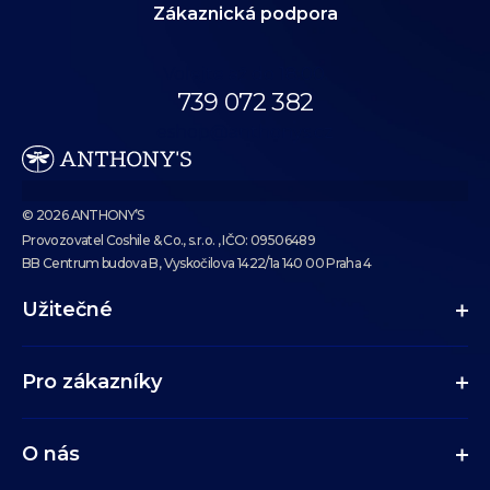
Zákaznická podpora
Volejte až do 18:00.
739 072 382
eshop@anthonys.cz
© 2026 ANTHONY’S
Provozovatel Coshile & Co., s.r.o. , IČO: 09506489
BB Centrum budova B, Vyskočilova 1422/1a 140 00 Praha 4
Užitečné
Pro zákazníky
O nás