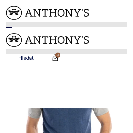
Modrošedé polo tričko Penzance z Merino vlny
0
Hledat