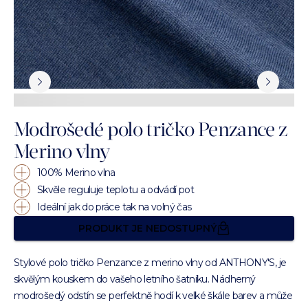
Modrošedé polo tričko Penzance z
Merino vlny
100% Merino vlna
Skvěle reguluje teplotu a odvádí pot
Ideální jak do práce tak na volný čas
PRODUKT JE NEDOSTUPNÝ
Stylové polo tričko Penzance z merino vlny od ANTHONY'S, je
skvělým kouskem do vašeho letního šatníku. Nádherný
modrošedý odstín se perfektně hodí k velké škále barev a může