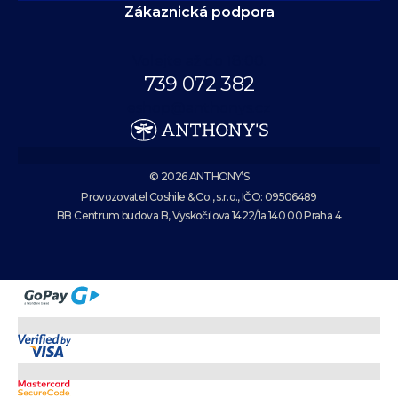
Zákaznická podpora
Volejte až do 18:00.
739 072 382
eshop@anthonys.cz
© 2026 ANTHONY’S
Provozovatel Coshile & Co., s.r.o., IČO: 09506489
BB Centrum budova B, Vyskočilova 1422/1a 140 00 Praha 4