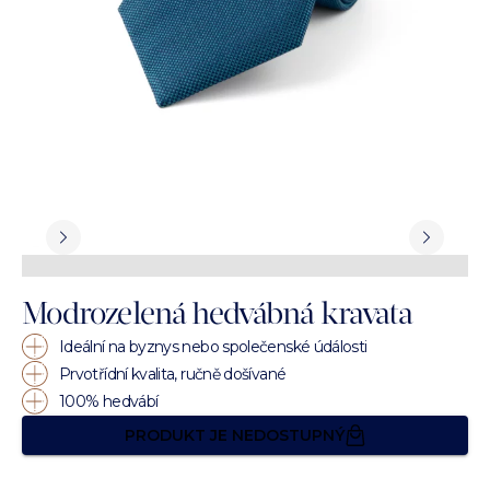
Modrozelená hedvábná kravata
Ideální na byznys nebo společenské údálosti
Prvotřídní kvalita, ručně došívané
100% hedvábí
PRODUKT JE NEDOSTUPNÝ