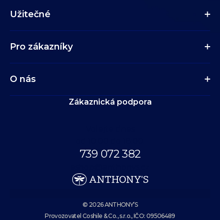
Užitečné
Pro zákazníky
O nás
Zákaznická podpora
Volejte dnes
od 10:00 do 18:00.
739 072 382
eshop@anthonys.cz
© 2026 ANTHONY’S
Provozovatel Coshile & Co., s.r.o., IČO: 09506489