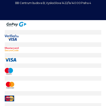
BB Centrum budova B, Vyskočilova 1422/1a 140 00 Praha 4