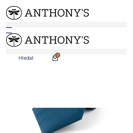
Modrozelená hedvábná kravata
0
Hledat