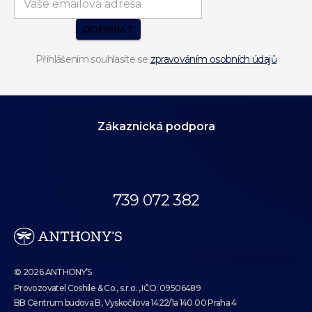
ODEBÍRAT
Přihlášením souhlasíte se
zpravováním osobních údajů
Zákaznická podpora
Volejte dnes
od 10:00 do 18:00.
739 072 382
eshop@anthonys.cz
© 2026 ANTHONY’S
Provozovatel Coshile & Co., s.r.o. , IČO: 09506489
BB Centrum budova B, Vyskočilova 1422/1a 140 00 Praha 4