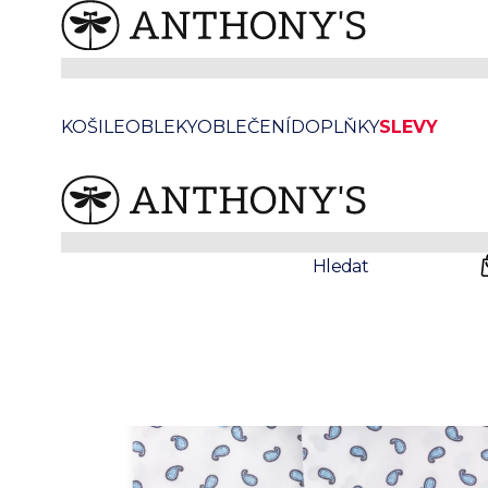
Pánská bílá košile s jemným vzorem
KOŠILE
OBLEKY
OBLEČENÍ
DOPLŇKY
SLEVY
Prodejny
Svatby
Hledat