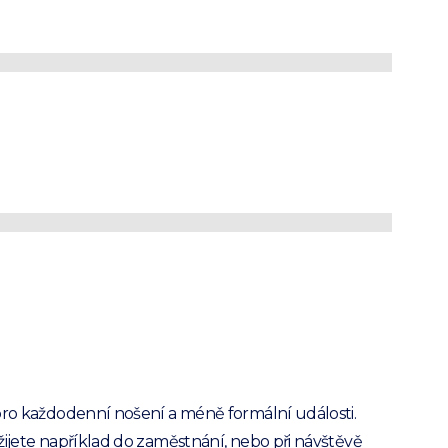
ká bílá košile s
ným vzorem
 nejvyšší kvality
 žehlení
e 30 velikostech, které dokonale padnou
PRODUKT JE NEDOSTUPNÝ
pro každodenní nošení a méně formální události.
žijete například do zaměstnání, nebo při návštěvě