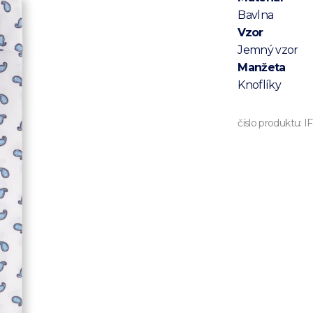
Bavlna
Vzor
Jemný vzor
Manžeta
Knoflíky
číslo produktu:
I