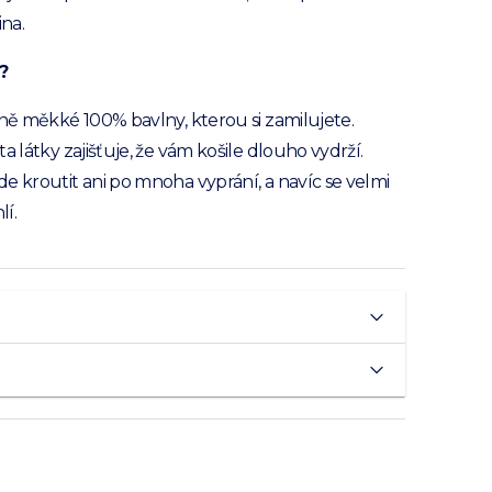
ina.
?
sně měkké 100% bavlny, kterou si zamilujete.
a látky zajišťuje, že vám košile dlouho vydrží.
e kroutit ani po mnoha vyprání, a navíc se velmi
í.