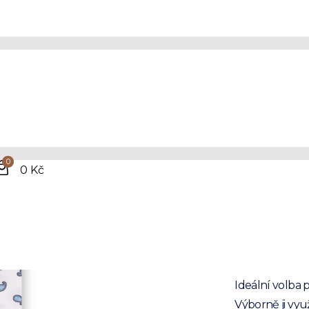
Páns
jem
0
100% bavlna
0 Kč
Jednoduché
Dostupná v
Kam jí nosit?
Ideální volba 
Výborně ji vyu