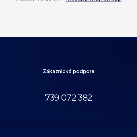
Zákaznická podpora
Volejte až do 18:00.
739 072 382
eshop@anthonys.cz