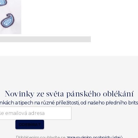
Novinky ze světa pánského oblékání
inkách a tipech na různé příležitosti, od našeho předního br
ODEBÍRAT
Přihlášením souhlasíte se
zpravováním osobních údajů