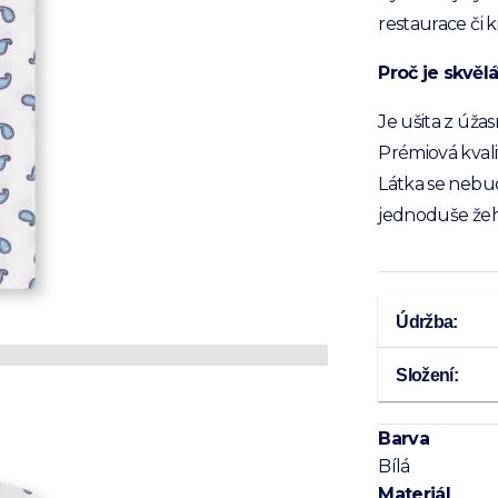
restaurace či k
Proč je skvělá
Je ušita z úža
Prémiová kvalit
Látka se nebud
jednoduše žehl
Údržba:
Složení:
Barva
Bílá
Materiál