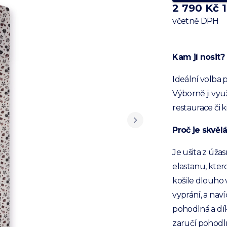
2 790 Kč
včetně DPH
Kam jí nosit?
Ideální volba 
Výborně ji vyu
restaurace či k
Proč je skvělá
Je ušita z úža
elastanu, ktero
košile dlouho 
vyprání, a nav
pohodlná a dík
zaručí pohodln