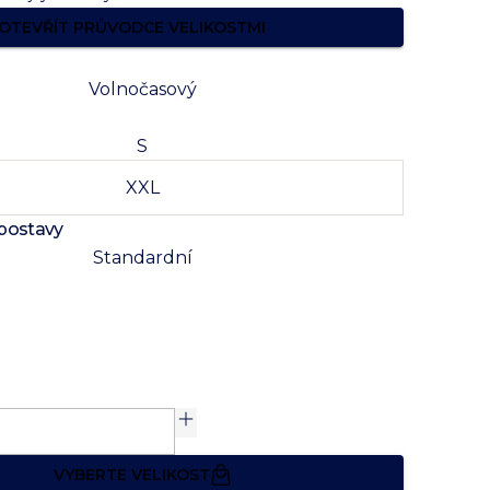
OTEVŘÍT PRŮVODCE VELIKOSTMI
Volnočasový
S
XXL
 postavy
Standardní
VYBERTE VELIKOST