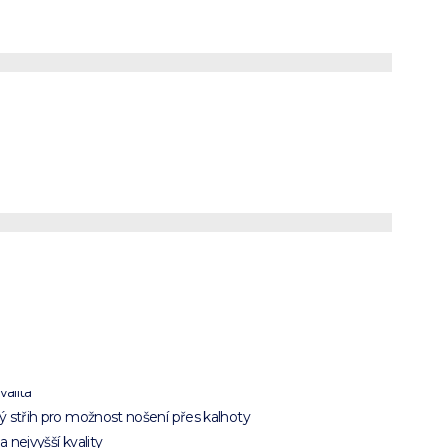
ská hnědá
čová košile s
tinovým
rem
valita
 střih pro možnost nošení přes kalhoty
 nejvyšší kvality