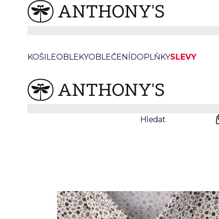
/
/
Anthonys
Košile
Volnočasové košile
Pánská hnědá strečová košile s květinovým vzor
KOŠILE
OBLEKY
OBLEČENÍ
DOPLŇKY
SLEVY
Sleva
Prodejny
Svatby
Hledat