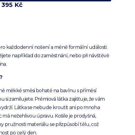
1 395 Kč
pro každodenní nošení a méně formální události.
žijete například do zaměstnání, nebo při návštěvě
ina.
?
sně měkké směsi bohaté na bavlnu s příměsí
u si zamilujete. Prémiová látka zajišťuje, že vám
vydrží. Látka se nebude kroutit ani po mnoha
íc má nežehlivou úpravu. Košile je prodyšná,
y pružnosti materiálu se přizpůsobí tělu, což
ost po celý den.