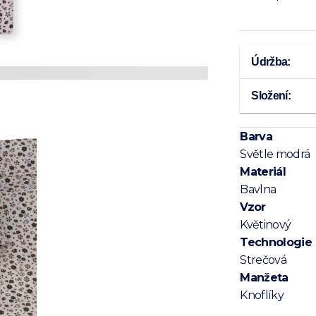
Údržba:
Složení:
Barva
Světle modrá
Materiál
Bavlna
Vzor
Květinový
Technologie
Strečová
Manžeta
Knoflíky