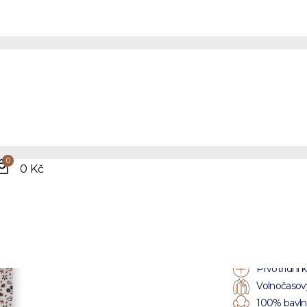
em
Pán
stre
0
0 Kč
kvě
vzo
Prvotřídní k
Volnočasový
100% bavlna