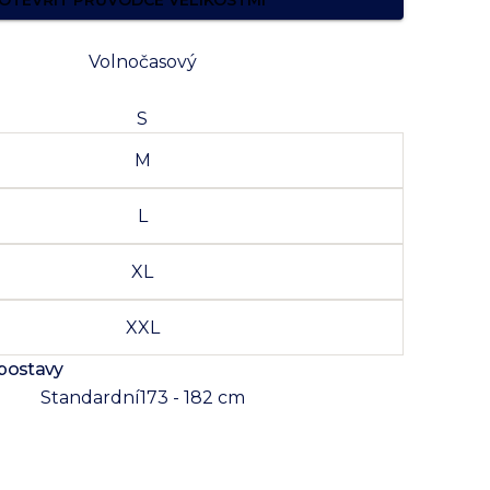
OTEVŘÍT PRŮVODCE VELIKOSTMI
Volnočasový
S
M
L
XL
XXL
 postavy
Standardní
173 - 182 cm