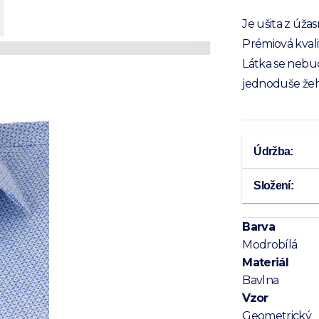
Je ušita z úža
Prémiová kvalit
Látka se nebud
jednoduše žehl
Údržba:
Složení:
Barva
Modrobílá
Materiál
Bavlna
Vzor
Geometrický