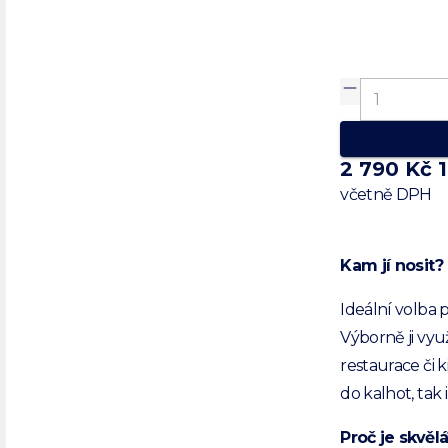
2 790 Kč
včetně DPH
Kam jí nosit?
Ideální volba 
Výborně ji vyu
restaurace či 
do kalhot, tak 
Proč je skvělá