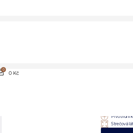
m vzorem
Pán
stre
0
0 Kč
geo
vzo
Prvotřídní k
Strečová lá