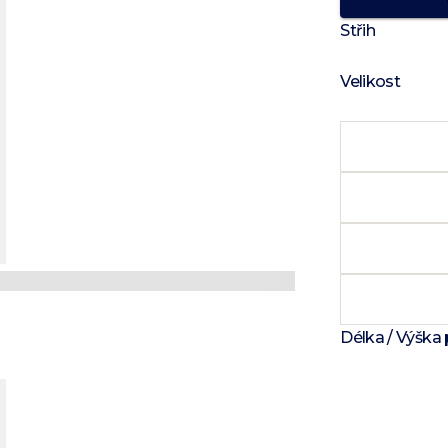
Střih
Velikost
Délka / Výška