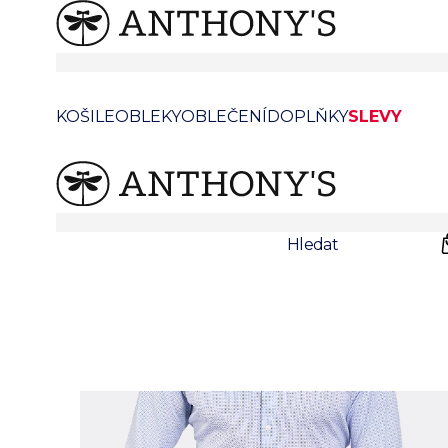
/
/
Anthonys
Košile
Vzorované košile
Pánská modrobílá strečová košile s geometrický
KOŠILE
OBLEKY
OBLEČENÍ
DOPLŇKY
SLEVY
Sleva
Prodejny
Svatby
Hledat