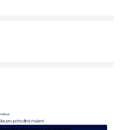
ská modrobílá
čová košile s
metrickým
rem
valita
tka pro pohodlné nošení