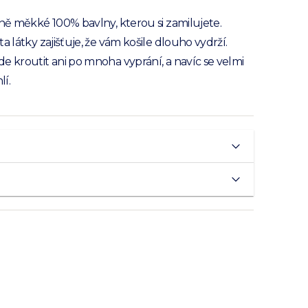
sně měkké 100% bavlny, kterou si zamilujete.
a látky zajišťuje, že vám košile dlouho vydrží.
e kroutit ani po mnoha vyprání, a navíc se velmi
í.