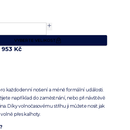
VYBERTE VELIKOST
1 953 Kč
pro každodenní nošení a méně formální události.
žijete například do zaměstnání, nebo při návštěvě
kina. Díky volnočasovému střihu ji můžete nosit jak
i volně přes kalhoty.
?