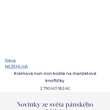
Sleva
Sl
NEŽEHLIVÁ
N
Krémová non-iron košile na manžetové
knoflíčky
2 790 Kč
1 953 Kč
Novinky ze světa pánského