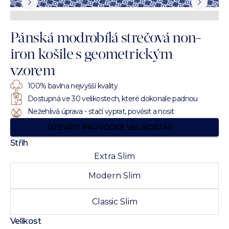
Pánská modrobílá strečová non-
iron košile s geometrickým
vzorem
100% bavlna nejvyšší kvality
Dostupná ve 30 velikostech, které dokonale padnou
Nežehlivá úprava - stačí vyprat, pověsit a nosit
OTEVŘÍT PRŮVODCE VELIKOSTMI
Střih
Extra Slim
Modern Slim
Classic Slim
Velikost