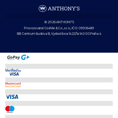
eshop@anthonys.cz
© 2026 ANTHONY’S
Provozovatel Coshile & Co., s.r.o., IČO: 09506489
BB Centrum budova B, Vyskočilova 1422/1a 140 00 Praha 4