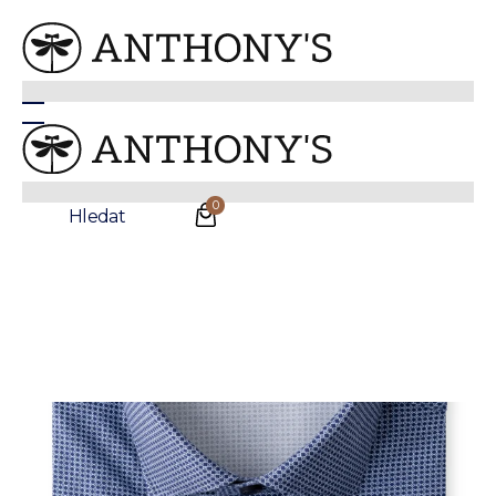
Anthonys
/
Košile
/
Nežehlivé košile
Pánská modrobílá strečová non-iron košile s
geometrickým vzorem
Sleva
NEŽEHLIVÁ
0
Hledat