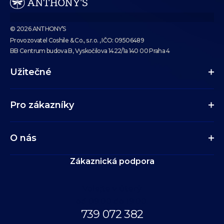
© 2026 ANTHONY’S
Provozovatel Coshile & Co., s.r.o. , IČO: 09506489
BB Centrum budova B, Vyskočilova 1422/1a 140 00 Praha 4
Užitečné
Pro zákazníky
O nás
Zákaznická podpora
Volejte v úterý
od 09:00 do 19:00.
739 072 382