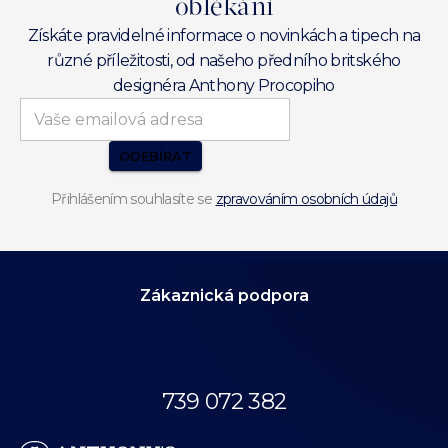
oblékání
Získáte pravidelné informace o novinkách a tipech na
různé příležitosti, od našeho předního britského
designéra Anthony Procopiho
ODEBÍRAT
Přihlášením souhlasíte se
zpravováním osobních údajů
Zákaznická podpora
Volejte v úterý
od 09:00 do 19:00.
739 072 382
eshop@anthonys.cz