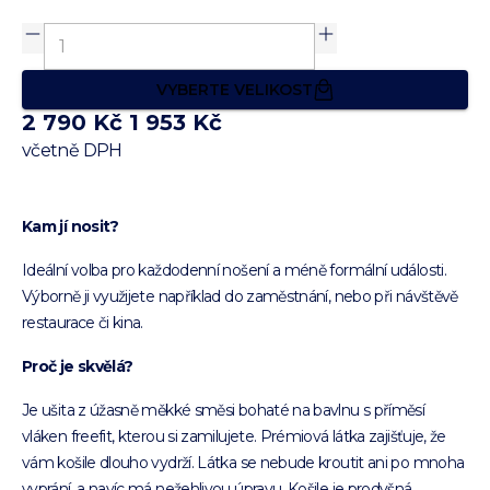
VYBERTE VELIKOST
2 790 Kč
1 953 Kč
včetně DPH
Kam jí nosit?
Ideální volba pro každodenní nošení a méně formální události.
Výborně ji využijete například do zaměstnání, nebo při návštěvě
restaurace či kina.
Proč je skvělá?
Je ušita z úžasně měkké směsi bohaté na bavlnu s příměsí
vláken freefit, kterou si zamilujete. Prémiová látka zajišťuje, že
vám košile dlouho vydrží. Látka se nebude kroutit ani po mnoha
vyprání, a navíc má nežehlivou úpravu. Košile je prodyšná,