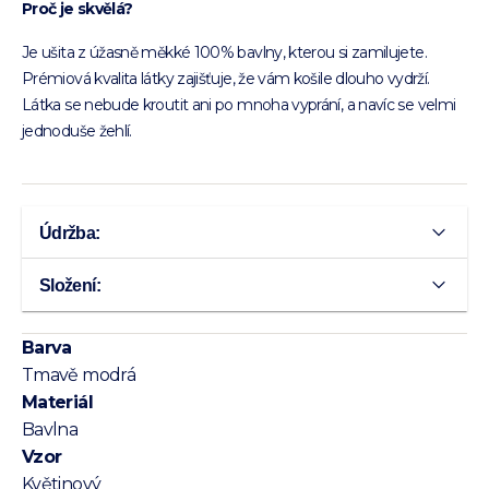
Proč je skvělá?
Je ušita z úžasně měkké 100% bavlny, kterou si zamilujete.
Prémiová kvalita látky zajišťuje, že vám košile dlouho vydrží.
Látka se nebude kroutit ani po mnoha vyprání, a navíc se velmi
jednoduše žehlí.
Údržba:
Složení:
Barva
Tmavě modrá
Materiál
Bavlna
Vzor
Květinový