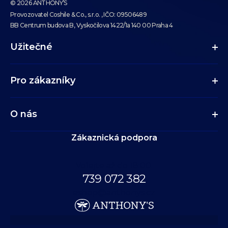
© 2026 ANTHONY’S
Provozovatel Coshile & Co., s.r.o. , IČO: 09506489
BB Centrum budova B, Vyskočilova 1422/1a 140 00 Praha 4
Užitečné
Pro zákazníky
O nás
Zákaznická podpora
Volejte až do 18:00.
739 072 382
eshop@anthonys.cz