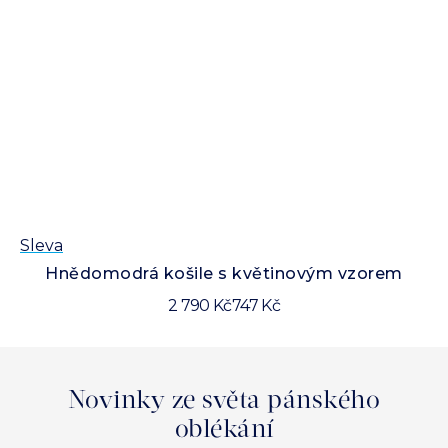
Sleva
Sl
Hnědomodrá košile s květinovým vzorem
2 790 Kč
747 Kč
Novinky ze světa pánského
oblékání