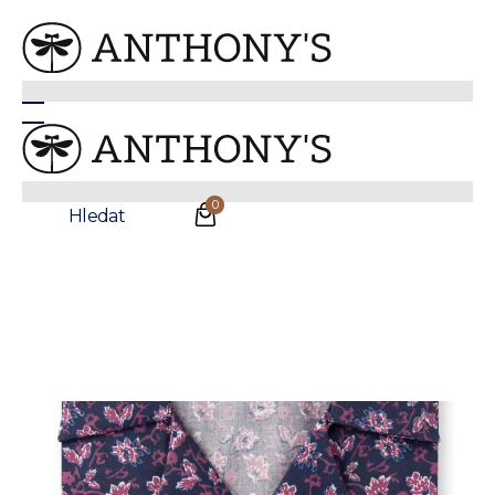
Anthonys
/
Košile
/
Volnočasové košile
Pánská tmavě modrá košile s květinovým vzorem a
krátkým rukávem
Sleva
0
Hledat