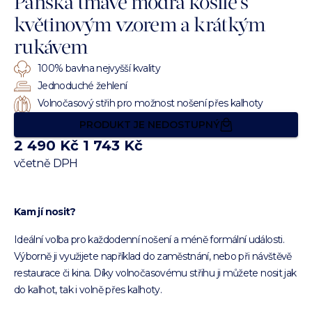
Pánská tmavě modrá košile s
květinovým vzorem a krátkým
rukávem
100% bavlna nejvyšší kvality
Jednoduché žehlení
Volnočasový střih pro možnost nošení přes kalhoty
PRODUKT JE NEDOSTUPNÝ
2 490 Kč
1 743 Kč
včetně DPH
Kam jí nosit?
Ideální volba pro každodenní nošení a méně formální události.
Výborně ji využijete například do zaměstnání, nebo při návštěvě
restaurace či kina. Díky volnočasovému střihu ji můžete nosit jak
do kalhot, tak i volně přes kalhoty.