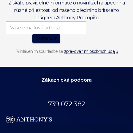
Získáte pravidelné informace o novinkách a tipech na
různé příležitosti, od našeho předního britského
designéra Anthony Procopiho
ODEBÍRAT
Přihlášením souhlasíte se
zpravováním osobních údajů
Zákaznická podpora
Volejte až do 18:00.
739 072 382
eshop@anthonys.cz