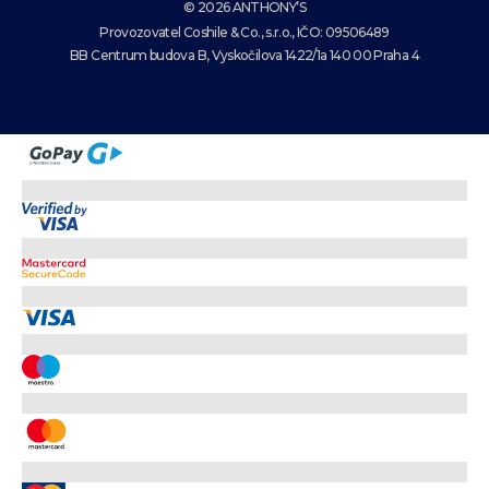
© 2026 ANTHONY’S
Provozovatel Coshile & Co., s.r.o., IČO: 09506489
BB Centrum budova B, Vyskočilova 1422/1a 140 00 Praha 4