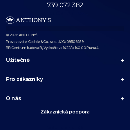
739 072 382
eshop@anthonys.cz
© 2026 ANTHONY’S
Provozovatel Coshile & Co., s.r.o. , IČO: 09506489
BB Centrum budova B, Vyskočilova 1422/1a 140 00 Praha 4
Užitečné
Pro zákazníky
O nás
Zákaznická podpora
Volejte v neděli