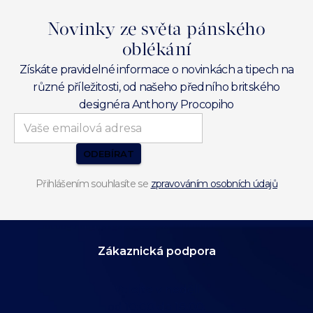
Novinky ze světa pánského
oblékání
Získáte pravidelné informace o novinkách a tipech na
různé příležitosti, od našeho předního britského
designéra Anthony Procopiho
ODEBÍRAT
Přihlášením souhlasíte se
zpravováním osobních údajů
Zákaznická podpora
Volejte v neděli
od 10:00 do 18:00.