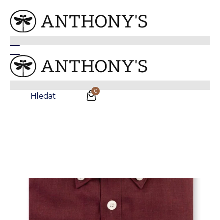
Pánská vínová košile
0
Hledat