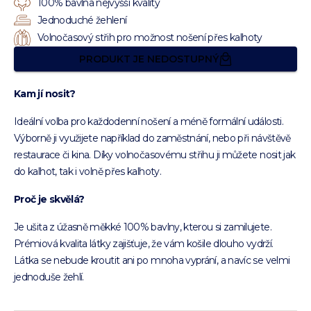
100% bavlna nejvyšší kvality
Jednoduché žehlení
Volnočasový střih pro možnost nošení přes kalhoty
PRODUKT JE NEDOSTUPNÝ
Kam jí nosit?
Ideální volba pro každodenní nošení a méně formální události.
Výborně ji využijete například do zaměstnání, nebo při návštěvě
restaurace či kina. Díky volnočasovému střihu ji můžete nosit jak
do kalhot, tak i volně přes kalhoty.
Proč je skvělá?
Je ušita z úžasně měkké 100% bavlny, kterou si zamilujete.
Prémiová kvalita látky zajišťuje, že vám košile dlouho vydrží.
Látka se nebude kroutit ani po mnoha vyprání, a navíc se velmi
jednoduše žehlí.