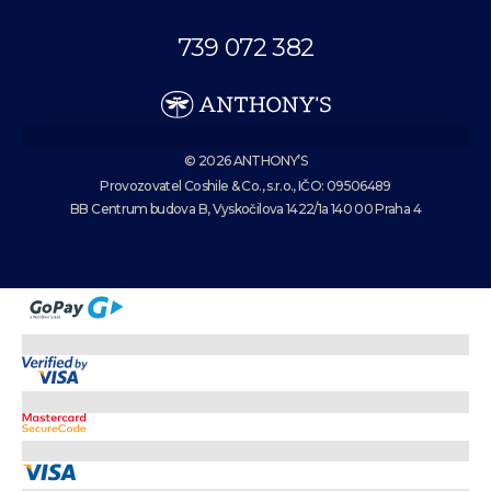
od 10:00 do 18:00.
739 072 382
eshop@anthonys.cz
© 2026 ANTHONY’S
Provozovatel Coshile & Co., s.r.o., IČO: 09506489
BB Centrum budova B, Vyskočilova 1422/1a 140 00 Praha 4