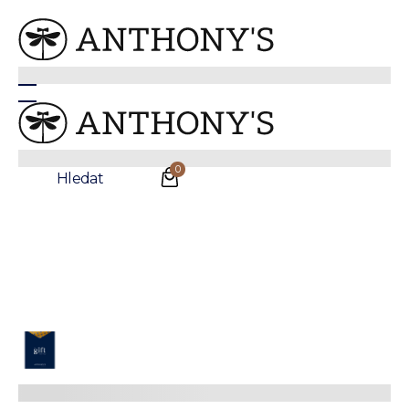
Anthonys
/
Doplňky
/
Poukázky
Poukázky
Nalezeno:
4
produktů
0
Filtry
Hledat
Nalezeno:
4
produktů
Třídit dle:
Nejnovější