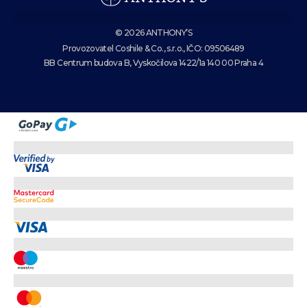
© 2026 ANTHONY’S
Provozovatel Coshile & Co., s.r.o., IČO: 09506489
BB Centrum budova B, Vyskočilova 1422/1a 140 00 Praha 4