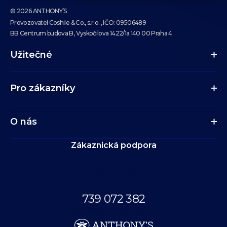
© 2026 ANTHONY’S
Provozovatel Coshile & Co., s.r.o. , IČO: 09506489
BB Centrum budova B, Vyskočilova 1422/1a 140 00 Praha 4
Užitečné
Pro zákazníky
O nás
Zákaznická podpora
Volejte dnes
od 09:00 do 19:00.
739 072 382
eshop@anthonys.cz