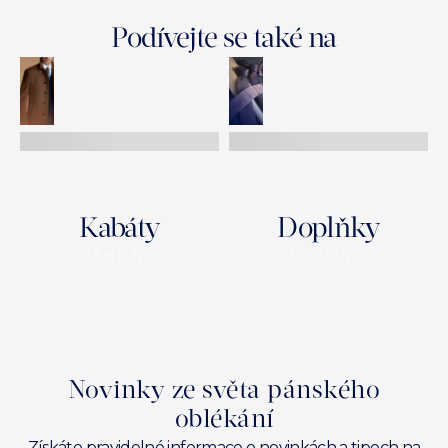
Podívejte se také na
Kabáty
Doplňky
ANTHONY'S
ANTHONY'S
Novinky ze světa pánského
oblékání
Získáte pravidelné informace o novinkách a tipech na