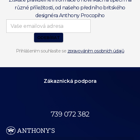
různé příležitosti, od našeho předního britského
designéra Anthony Procopiho
ODEBÍRAT
Přihlášením souhlasíte se
zpravováním osobních údajů
Zákaznická podpora
Volejte dnes
od 09:00 do 19:00.
739 072 382
eshop@anthonys.cz