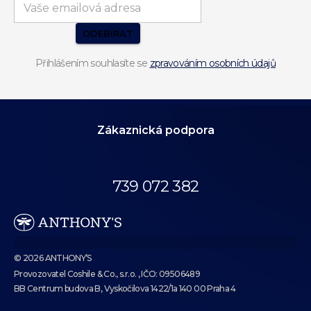
ODEBÍRAT
Přihlášením souhlasíte se
zpravováním osobních údajů
Zákaznická podpora
Volejte až do 19:00.
739 072 382
eshop@anthonys.cz
© 2026 ANTHONY’S
Provozovatel Coshile & Co., s.r.o. , IČO: 09506489
BB Centrum budova B, Vyskočilova 1422/1a 140 00 Praha 4