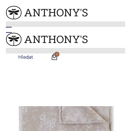
Šampaňský hedvábný kapesníček s květinovým
vzorem
0
Hledat