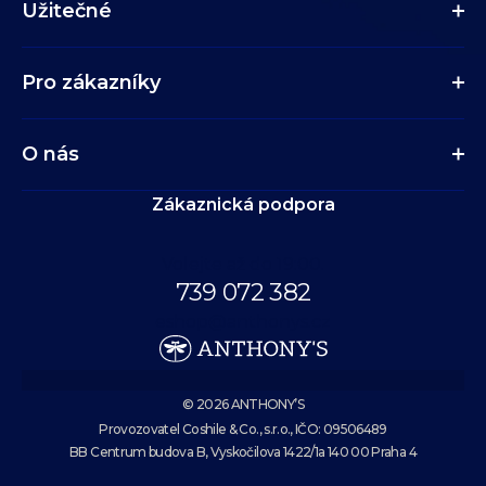
Užitečné
Pro zákazníky
O nás
Zákaznická podpora
Volejte až do 19:00.
739 072 382
eshop@anthonys.cz
© 2026 ANTHONY’S
Provozovatel Coshile & Co., s.r.o., IČO: 09506489
BB Centrum budova B, Vyskočilova 1422/1a 140 00 Praha 4