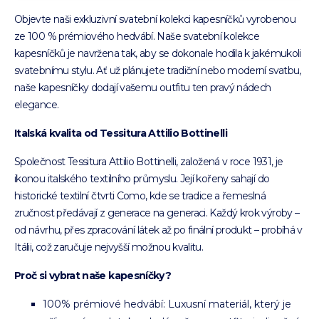
Objevte naši exkluzivní svatební kolekci kapesníčků vyrobenou
ze 100 % prémiového hedvábí. Naše svatební kolekce
kapesníčků je navržena tak, aby se dokonale hodila k jakémukoli
svatebnímu stylu. Ať už plánujete tradiční nebo moderní svatbu,
naše kapesníčky dodají vašemu outfitu ten pravý nádech
elegance.
Italská kvalita od Tessitura Attilio Bottinelli
Společnost Tessitura Attilio Bottinelli, založená v roce 1931, je
ikonou italského textilního průmyslu. Její kořeny sahají do
historické textilní čtvrti Como, kde se tradice a řemeslná
zručnost předávají z generace na generaci. Každý krok výroby –
od návrhu, přes zpracování látek až po finální produkt – probíhá v
Itálii, což zaručuje nejvyšší možnou kvalitu.
Proč si vybrat naše kapesníčky?
100% prémiové hedvábí: Luxusní materiál, který je