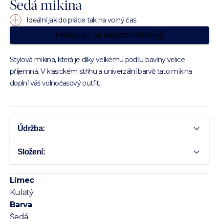
Šedá mikina
Ideální jak do práce tak na volný čas
PRODUKT JE NEDOSTUPNÝ
Stylová mikina, která je díky velkému podílu bavlny velice
příjemná. V klasickém střihu a univerzální barvě tato mikina
doplní váš volnočasový outfit.
Údržba:
Složení:
Límec
Kulatý
Barva
Šedá