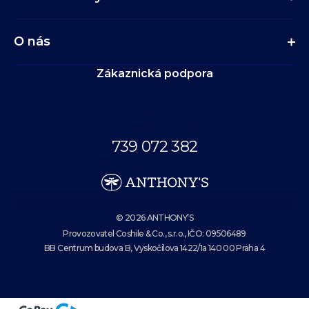
O nás
Zákaznická podpora
Volejte v pátek
od 09:00 do 19:00.
739 072 382
eshop@anthonys.cz
© 2026 ANTHONY’S
Provozovatel Coshile & Co., s.r.o., IČO: 09506489
BB Centrum budova B, Vyskočilova 1422/1a 140 00 Praha 4