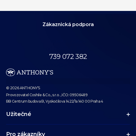
Zákaznická podpora
Volejte v pátek
od 09:00 do 19:00.
739 072 382
eshop@anthonys.cz
© 2026 ANTHONY’S
Provozovatel Coshile & Co., s.r.o. , IČO: 09506489
BB Centrum budova B, Vyskočilova 1422/1a 140 00 Praha 4
Užitečné
Pro zákazníky