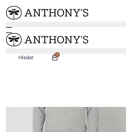
Šedá mikina
0
Hledat