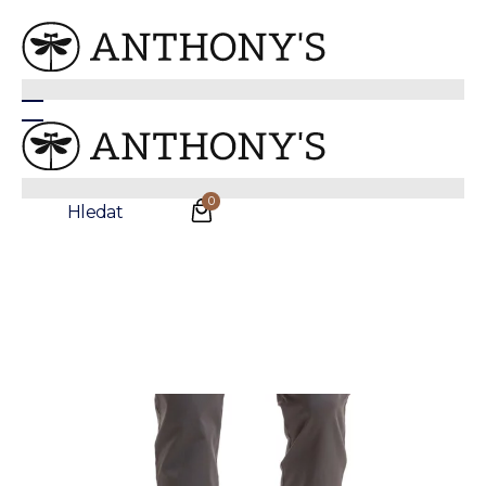
Šedé bavlněné kalhoty Dulwich
0
Hledat