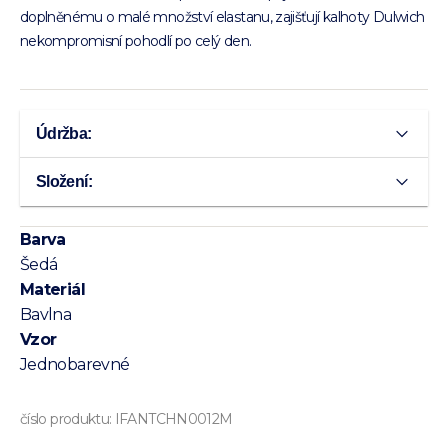
doplněnému o malé množství elastanu, zajišťují kalhoty Dulwich
nekompromisní pohodlí po celý den.
Údržba:
Složení:
Barva
Šedá
Materiál
Bavlna
Vzor
Jednobarevné
číslo produktu:
IFANTCHN0012M