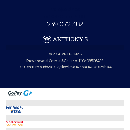
Volejte dnes
od 09:00 do 19:00.
739 072 382
eshop@anthonys.cz
© 2026 ANTHONY’S
Provozovatel Coshile & Co., s.r.o., IČO: 09506489
BB Centrum budova B, Vyskočilova 1422/1a 140 00 Praha 4