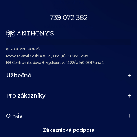
Volejte dnes
od 09:00 do 19:00.
739 072 382
eshop@anthonys.cz
© 2026 ANTHONY’S
Provozovatel Coshile & Co., s.r.o. , IČO: 09506489
BB Centrum budova B, Vyskočilova 1422/1a 140 00 Praha 4
Užitečné
Pro zákazníky
O nás
Zákaznická podpora