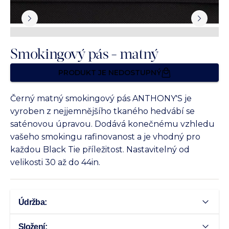
Smokingový pás - matný
PRODUKT JE NEDOSTUPNÝ
Černý matný smokingový pás ANTHONY'S je
vyroben z nejjemnějšího tkaného hedvábí se
saténovou úpravou. Dodává konečnému vzhledu
vašeho smokingu rafinovanost a je vhodný pro
každou Black Tie příležitost. Nastavitelný od
velikosti 30 až do 44in.
Údržba:
Složení: