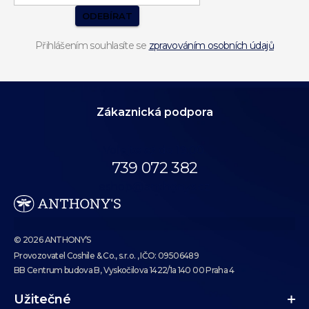
ODEBÍRAT
Přihlášením souhlasíte se
zpravováním osobních údajů
Zákaznická podpora
Volejte až do 19:00.
739 072 382
eshop@anthonys.cz
© 2026 ANTHONY’S
Provozovatel Coshile & Co., s.r.o. , IČO: 09506489
BB Centrum budova B, Vyskočilova 1422/1a 140 00 Praha 4
Užitečné