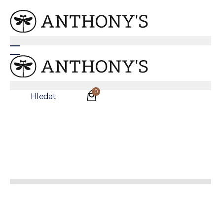
Smokingový pás - matný
0
Hledat