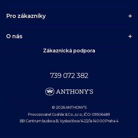
Pro zákazníky
O nás
Zákaznická podpora
Volejte až do 19:00.
739 072 382
eshop@anthonys.cz
© 2026 ANTHONY’S
Provozovatel Coshile & Co., s.r.o., IČO: 09506489
BB Centrum budova B, Vyskočilova 1422/1a 140 00 Praha 4