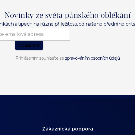
Novinky ze světa pánského oblékání
inkách a tipech na různé příležitosti, od našeho předního br
ODEBÍRAT
Přihlášením souhlasíte se
zpravováním osobních údajů
Zákaznická podpora