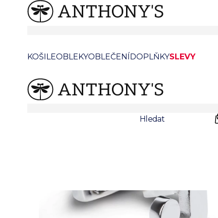
Stříbrné manžetové knoflíčky s iniciály - J
KOŠILE
OBLEKY
OBLEČENÍ
DOPLŇKY
SLEVY
Prodejny
Svatby
Hledat