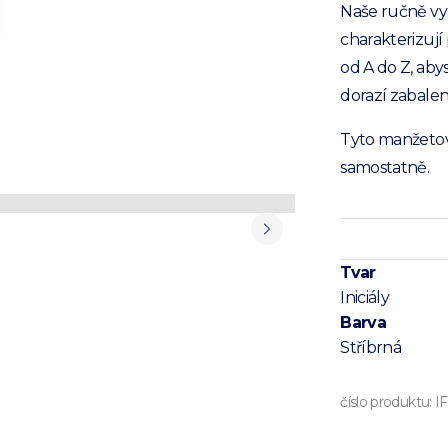
Naše ručně vyr
charakterizuj
od A do Z, abys
dorazí zabalen
Tyto manžetové
samostatně.
Tvar
Iniciály
Barva
Stříbrná
číslo produktu:
I