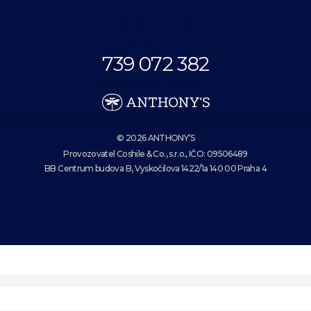
Volejte dnes
od 09:00 do 19:00.
739 072 382
eshop@anthonys.cz
© 2026 ANTHONY’S
Provozovatel Coshile & Co., s.r.o., IČO: 09506489
BB Centrum budova B, Vyskočilova 1422/1a 140 00 Praha 4