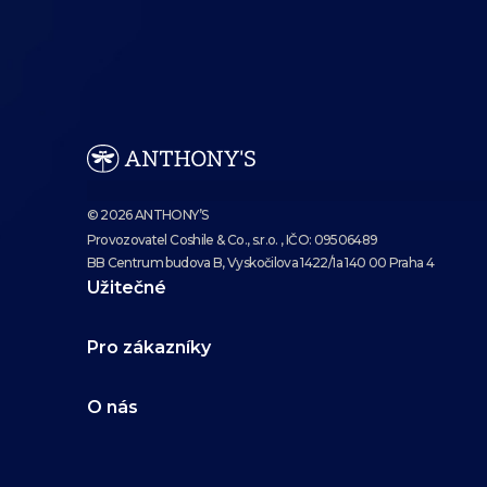
© 2026 ANTHONY’S
Provozovatel Coshile & Co., s.r.o. , IČO: 09506489
BB Centrum budova B, Vyskočilova 1422/1a 140 00 Praha 4
Užitečné
Pro zákazníky
O nás