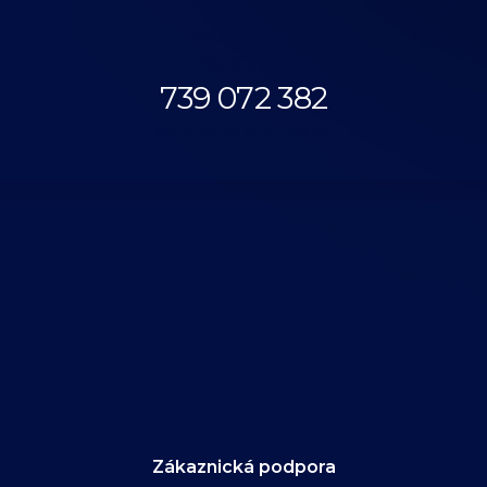
Volejte dnes
od 09:00 do 19:00.
739 072 382
eshop@anthonys.cz
Zákaznická podpora