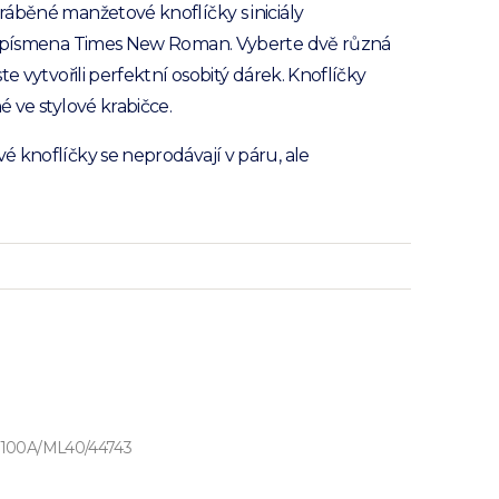
áběné manžetové knoflíčky s iniciály
í písmena Times New Roman. Vyberte dvě různá
te vytvořili perfektní osobitý dárek. Knoflíčky
é ve stylové krabičce.
 knoflíčky se neprodávají v páru, ale
F100A/ML40/44743