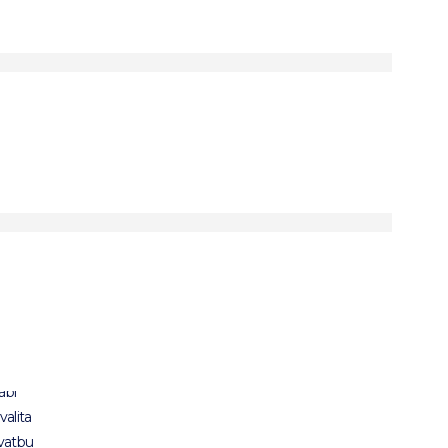
brný hedvábný
sníček s
tinovým
rem
ábí
valita
svatbu