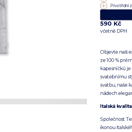
Prvotřídní z
590 Kč
včetně DPH
Objevte naši 
ze 100 % prém
kapesníčků je 
svatebnímu sty
svatbu, naše k
nádech elega
Italská kvalit
Společnost Tess
ikonou italské