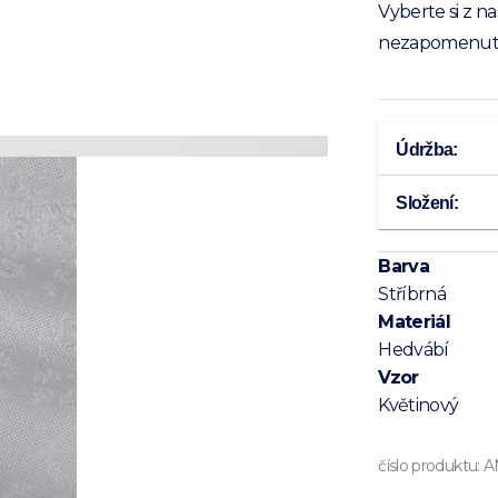
Vyberte si z n
nezapomenute
Údržba:
Složení:
Barva
Stříbrná
Materiál
Hedvábí
Vzor
Květinový
číslo produktu:
A