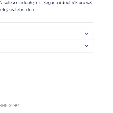
aší kolekce a dopřejte si elegantní doplněk pro váš
lný svatební den.
NHNK0084