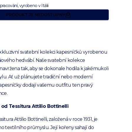
pracování, vyrobeno v Itálii
PRODUKT JE NEDOSTUPNÝ
exkluzivní svatební kolekci kapesníčků vyrobenou
iového hedvábí. Naše svatební kolekce
navržena tak, aby se dokonale hodila k jakémukoli
lu. Ať už plánujete tradiční nebo moderní
apesníčky dodají vašemu outfitu ten pravý
nce.
a od Tessitura Attilio Bottinelli
itura Attilio Bottinelli, založená v roce 1931, je
ho textilního průmyslu. Její kořeny sahají do