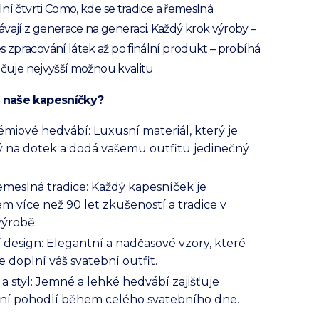
ilní čtvrti Como, kde se tradice a řemeslná
vají z generace na generaci. Každý krok výroby –
s zpracování látek až po finální produkt – probíhá
aručuje nejvyšší možnou kvalitu.
t naše kapesníčky?
miové hedvábí: Luxusní materiál, který je
ý na dotek a dodá vašemu outfitu jedinečný
řemeslná tradice: Každý kapesníček je
m více než 90 let zkušeností a tradice v
výrobě.
 design: Elegantní a nadčasové vzory, které
 doplní váš svatební outfit.
a styl: Jemné a lehké hedvábí zajišťuje
ní pohodlí během celého svatebního dne.