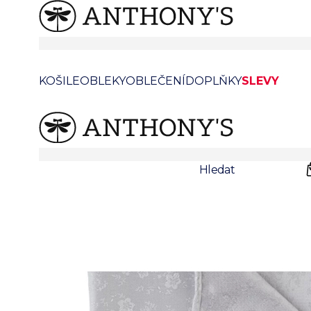
/
/
Anthonys
Doplňky
Kapesníčky
Stříbrný hedvábný kapesníček s květinovým vzo
KOŠILE
OBLEKY
OBLEČENÍ
DOPLŇKY
SLEVY
Prodejny
Svatby
Hledat