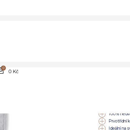
rem
Stří
kape
0
0 Kč
kvě
vzo
100% hedv
Prvotřídní k
Ideální na 