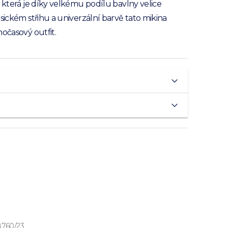
, která je díky velkému podílu bavlny velice
asickém střihu a univerzální barvě tato mikina
nočasový outfit.
8760/23