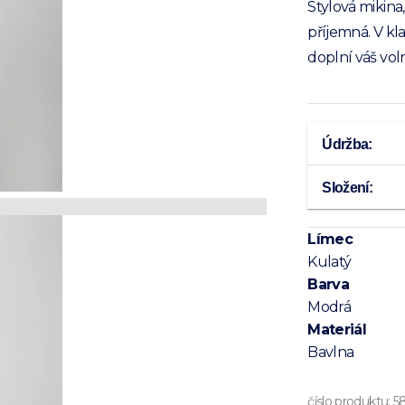
Stylová mikina
příjemná. V kl
doplní váš vol
Údržba:
Složení:
Límec
Kulatý
Barva
Modrá
Materiál
Bavlna
číslo produktu:
5