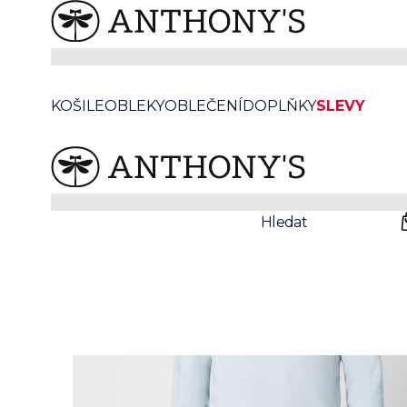
/
/
Anthonys
Oblečení
Svetry
Světle modrá mikina
KOŠILE
OBLEKY
OBLEČENÍ
DOPLŇKY
SLEVY
Prodejny
Svatby
Hledat