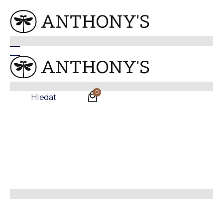
Anthonys
/
Oblečení
/
Pásky
Tmavě hnědý kožený pásek
0
Hledat