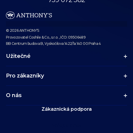
eshop@anthonys.cz
© 2026 ANTHONY’S
Provozovatel Coshile & Co., s.r.o. , IČO: 09506489
BB Centrum budova B, Vyskočilova 1422/1a 140 00 Praha 4
Užitečné
Pro zákazníky
O nás
Zákaznická podpora
Volejte dnes
od 09:00 do 19:00.