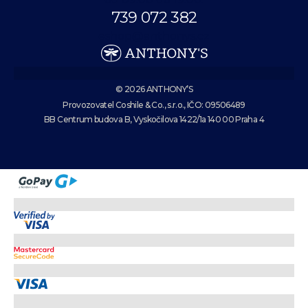
739 072 382
eshop@anthonys.cz
© 2026 ANTHONY’S
Provozovatel Coshile & Co., s.r.o., IČO: 09506489
BB Centrum budova B, Vyskočilova 1422/1a 140 00 Praha 4