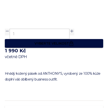
VYBERTE VELIKOST
1 990 Kč
včetně DPH
Hnědý kožený pásek od ANTHONY'S, vyrobený ze 100% kůže
doplní váš oblíbený business outfit.