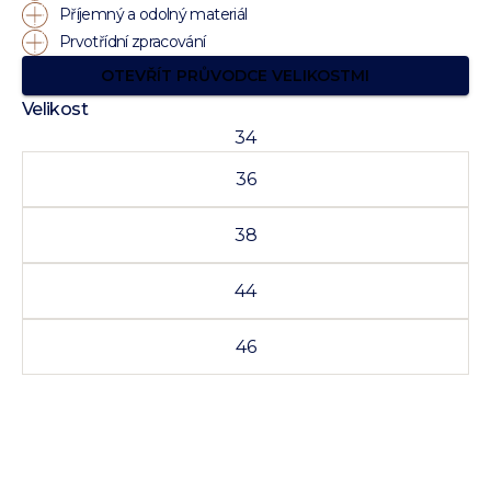
Příjemný a odolný materiál
Prvotřídní zpracování
OTEVŘÍT PRŮVODCE VELIKOSTMI
Velikost
34
36
38
44
46