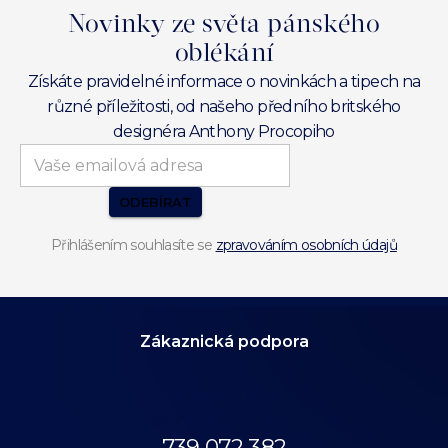
Novinky ze světa pánského
oblékání
Získáte pravidelné informace o novinkách a tipech na
různé příležitosti, od našeho předního britského
designéra Anthony Procopiho
ODEBÍRAT
Přihlášením souhlasíte se
zpravováním osobních údajů
Zákaznická podpora
Volejte dnes
od 09:00 do 19:00.
739 072 382