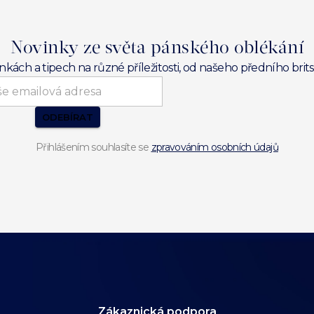
Novinky ze světa pánského oblékání
inkách a tipech na různé příležitosti, od našeho předního br
ODEBÍRAT
Přihlášením souhlasíte se
zpravováním osobních údajů
Zákaznická podpora