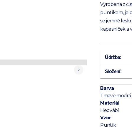
Vyrobena z či
puntíkem, je p
se jemně lesk
kapesníček a v
Údržba:
Složení:
Barva
Tmavě modrá
Materiál
Hedvábí
Vzor
Puntík