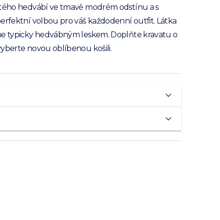
stého hedvábí ve tmavě modrém odstínu a s
erfektní volbou pro váš každodenní outfit. Látka
ne typicky hedvábným leskem. Doplňte kravatu o
yberte novou oblíbenou košili.