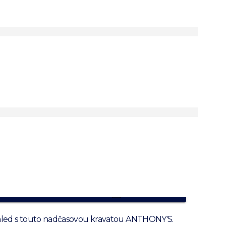
vě modrá
ábná kravata s
tíkem
ábí
valita
byznys nebo společenské údálosti
PRODUKT JE NEDOSTUPNÝ
zhled s touto nadčasovou kravatou ANTHONY'S.