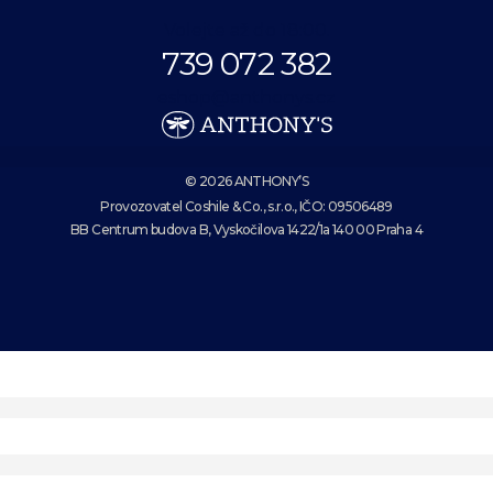
Volejte až do 18:00.
739 072 382
eshop@anthonys.cz
© 2026 ANTHONY’S
Provozovatel Coshile & Co., s.r.o., IČO: 09506489
BB Centrum budova B, Vyskočilova 1422/1a 140 00 Praha 4