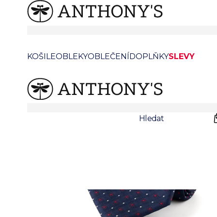
Tmavě modrá hedvábná kravata s puntíkem
KOŠILE
OBLEKY
OBLEČENÍ
DOPLŇKY
SLEVY
Prodejny
Svatby
Hledat