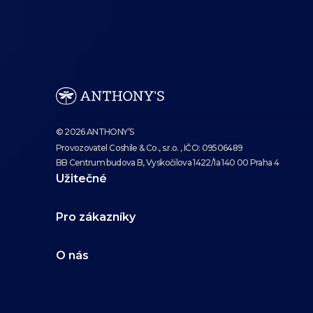
© 2026 ANTHONY’S
Provozovatel Coshile & Co., s.r.o. , IČO: 09506489
BB Centrum budova B, Vyskočilova 1422/1a 140 00 Praha 4
Užitečné
Pro zákazníky
O nás