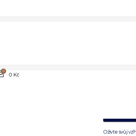
Tma
hedv
0
pun
0 Kč
100% hedv
Prvotřídní k
Ideální na 
Oživte svůj v