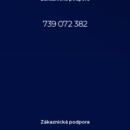
Volejte až do 18:00.
739 072 382
eshop@anthonys.cz
Zákaznická podpora