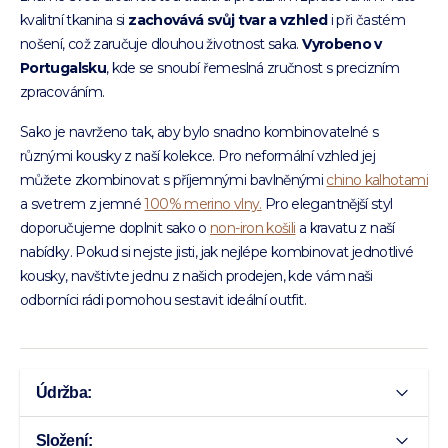
kvalitní tkanina si
zachovává svůj tvar a vzhled
i při častém
nošení, což zaručuje dlouhou životnost saka.
Vyrobeno v
Portugalsku
, kde se snoubí řemeslná zručnost s precizním
zpracováním.
Sako je navrženo tak, aby bylo snadno kombinovatelné s
různými kousky z naší kolekce. Pro neformální vzhled jej
můžete zkombinovat s příjemnými bavlněnými
chino kalhotami
a svetrem z jemné
100% merino vlny.
Pro elegantnější styl
doporučujeme doplnit sako o
non-iron košili
a kravatu z naší
nabídky. Pokud si nejste jisti, jak nejlépe kombinovat jednotlivé
kousky, navštivte jednu z našich prodejen, kde vám naši
odborníci rádi pomohou sestavit ideální outfit.
Údržba:
Složení: