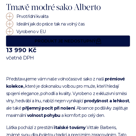
Tmavě modré sako Alberto
Prvotřídní kvalita
Ideální jak do práce tak na volný čas
Vyrobeno v EU
PRODUKT JE NEDOSTUPNÝ
13 990 Kč
včetně DPH
Představujeme vám naše volnočasové sako z naší
prémiové
kolekce,
které je dokonalou volbou pro muže, kteří hledají
spojení elegance, pohodlí a kvality. Vyrobeno z exkluzivní směsi
vlny, hedvábí a lnu, nabízí nejen vynikající
prodyšnost a lehkost
,
ale také
příjemný pocit při nošení
. Absence podšívky zajišťuje
maximální
volnost pohybu
a komfort po celý den.
Látka pochází z prestižní
italské továrny
Vittale Barberis,
známé svou dlouholetou tradicí a precizním zpracováním. Tato