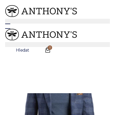
Anthonys
/
Oblečení
/
Saka
Tmavě modré sako Alberto
0
Hledat