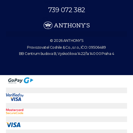
Volejte až do 18:00.
739 072 382
eshop@anthonys.cz
© 2026 ANTHONY’S
Provozovatel Coshile & Co., s.r.o., IČO: 09506489
BB Centrum budova B, Vyskočilova 1422/1a 140 00 Praha 4