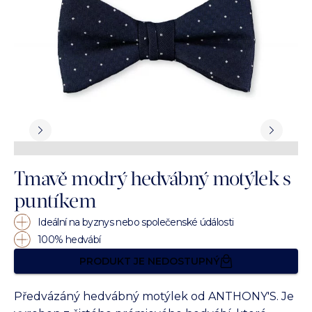
Tmavě modrý hedvábný motýlek s
puntíkem
Ideální na byznys nebo společenské údálosti
100% hedvábí
PRODUKT JE NEDOSTUPNÝ
Předvázáný hedvábný motýlek od ANTHONY'S. Je