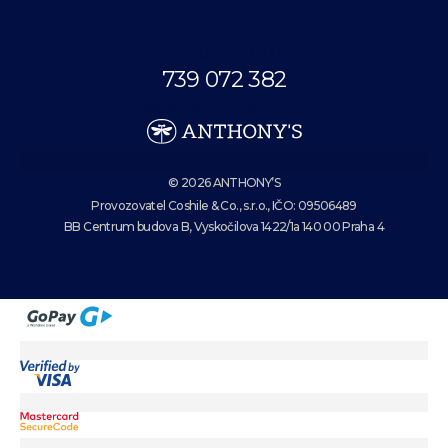
Volejte dnes
od 10:00 do 18:00.
739 072 382
eshop@anthonys.cz
© 2026 ANTHONY’S
Provozovatel Coshile & Co., s.r.o., IČO: 09506489
BB Centrum budova B, Vyskočilova 1422/1a 140 00 Praha 4