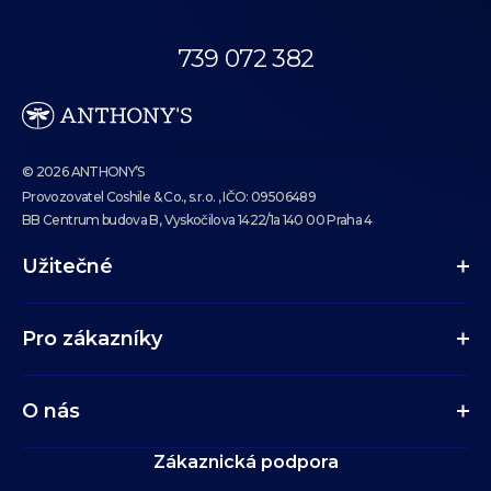
Volejte dnes
od 10:00 do 18:00.
739 072 382
eshop@anthonys.cz
© 2026 ANTHONY’S
Provozovatel Coshile & Co., s.r.o. , IČO: 09506489
BB Centrum budova B, Vyskočilova 1422/1a 140 00 Praha 4
Užitečné
Pro zákazníky
O nás
Zákaznická podpora