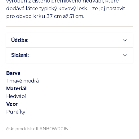
vyroben z čistého prémiového hedvábí, které
dodává látce typický kovový lesk. Lze jej nastavit
pro obvod krku 37 cm až 51 cm.
Údržba:
Složení:
Barva
Tmavě modrá
Materiál
Hedvábí
Vzor
Puntíky
číslo produktu:
IFANBOW0018