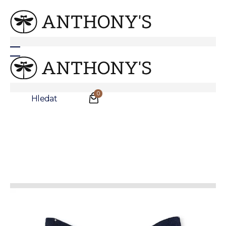
Tmavě modrý hedvábný motýlek s puntíkem
0
Hledat