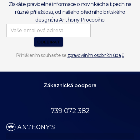
Získáte pravidelné informace o novinkách a tipech na
různé příležitosti, od našeho předního britského
designéra Anthony Procopiho
ODEBÍRAT
Přihlášením souhlasíte se
zpravováním osobních údajů
Zákaznická podpora
Volejte až do 19:00.
739 072 382
eshop@anthonys.cz