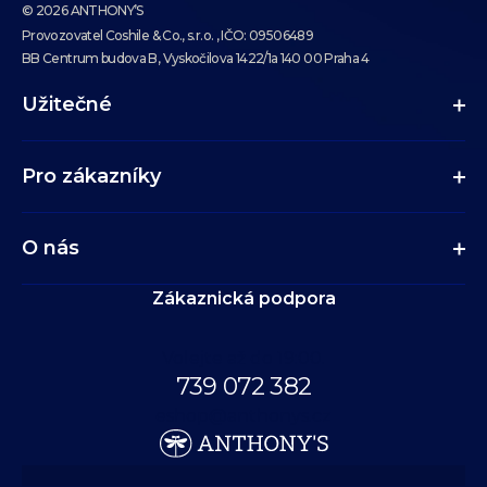
© 2026 ANTHONY’S
Provozovatel Coshile & Co., s.r.o. , IČO: 09506489
BB Centrum budova B, Vyskočilova 1422/1a 140 00 Praha 4
Užitečné
Pro zákazníky
O nás
Zákaznická podpora
Volejte až do 19:00.
739 072 382
eshop@anthonys.cz