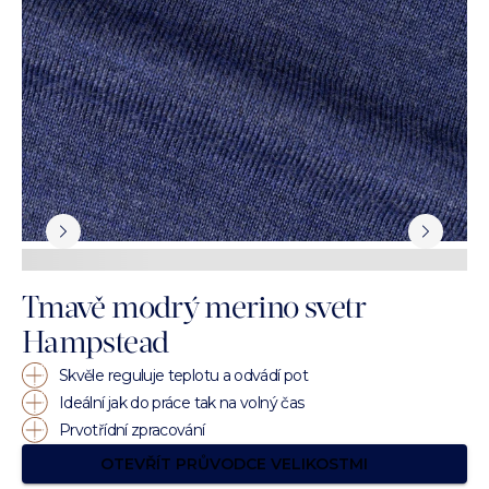
Tmavě modrý merino svetr
Hampstead
Skvěle reguluje teplotu a odvádí pot
Ideální jak do práce tak na volný čas
Prvotřídní zpracování
OTEVŘÍT PRŮVODCE VELIKOSTMI