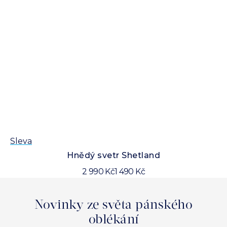
Sleva
Sl
Hnědý svetr Shetland
2 990 Kč
1 490 Kč
Novinky ze světa pánského
oblékání