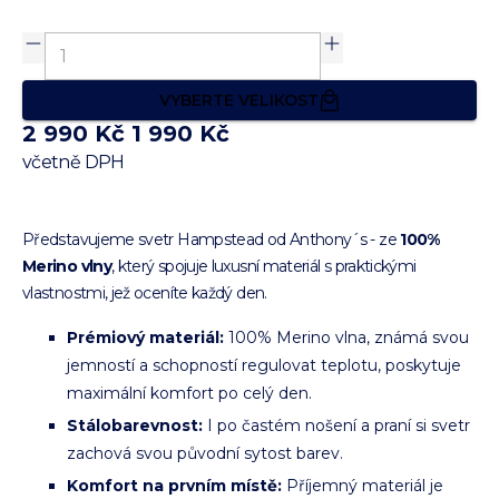
VYBERTE VELIKOST
2 990 Kč
1 990 Kč
včetně DPH
Představujeme svetr Hampstead od Anthony´s - ze
100%
Merino vlny
, který spojuje luxusní materiál s praktickými
vlastnostmi, jež oceníte každý den.
Prémiový materiál:
100% Merino vlna, známá svou
jemností a schopností regulovat teplotu, poskytuje
maximální komfort po celý den.
Stálobarevnost:
I po častém nošení a praní si svetr
zachová svou původní sytost barev.
Komfort na prvním místě:
Příjemný materiál je