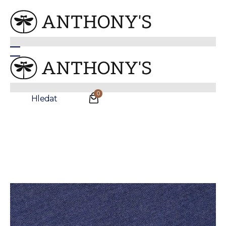
Anthonys
/
Oblečení
/
Svetry
Tmavě modrý merino svetr Hampstead
Sleva
0
Hledat