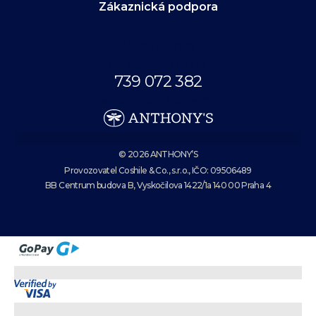
Zákaznická podpora
Volejte dnes
od 10:00 do 18:00.
739 072 382
eshop@anthonys.cz
© 2026 ANTHONY’S
Provozovatel Coshile & Co., s.r.o., IČO: 09506489
BB Centrum budova B, Vyskočilova 1422/1a 140 00 Praha 4