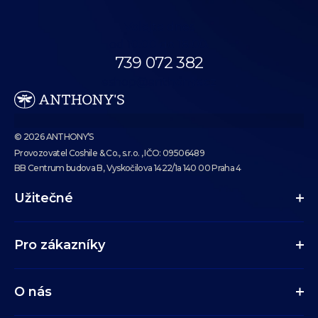
Volejte dnes
od 10:00 do 18:00.
739 072 382
eshop@anthonys.cz
© 2026 ANTHONY’S
Provozovatel Coshile & Co., s.r.o. , IČO: 09506489
BB Centrum budova B, Vyskočilova 1422/1a 140 00 Praha 4
Užitečné
Pro zákazníky
O nás