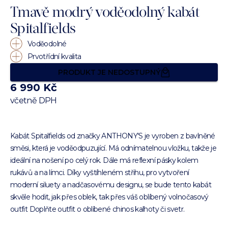
Tmavě modrý voděodolný kabát
Spitalfields
Voděodolné
Prvotřídní kvalita
PRODUKT JE NEDOSTUPNÝ
6 990 Kč
včetně DPH
Kabát Spitalfields od značky ANTHONY'S je vyroben z bavlněné
směsi, která je voděodpuzující. Má odnímatelnou vložku, takže je
ideální na nošení po celý rok. Dále má reflexní pásky kolem
rukávů a na límci. Díky vyštíhleném střihu, pro vytvoření
moderní siluety a nadčasovému designu, se bude tento kabát
skvěle hodit, jak přes oblek, tak přes váš oblíbený volnočasový
outfit Doplňte outfit o oblíbené chinos kalhoty či svetr.