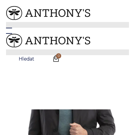
Anthonys
/
Oblečení
/
Bundy a pláště
Tmavě modrý voděodolný kabát Spitalfields
0
Hledat