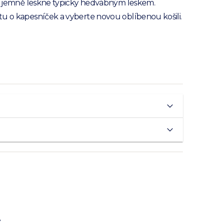
se jemně leskne typicky hedvábným leskem.
u o kapesníček a vyberte novou oblíbenou košili.
é