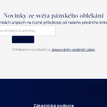
Novinky ze světa pánského oblékání
inkách a tipech na různé příležitosti, od našeho předního br
ODEBÍRAT
Přihlášením souhlasíte se
zpravováním osobních údajů
Zákaznická podpora