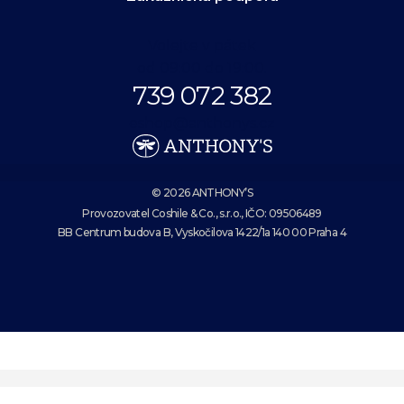
Volejte v pátek
od 09:00 do 19:00.
739 072 382
eshop@anthonys.cz
© 2026 ANTHONY’S
Provozovatel Coshile & Co., s.r.o., IČO: 09506489
BB Centrum budova B, Vyskočilova 1422/1a 140 00 Praha 4