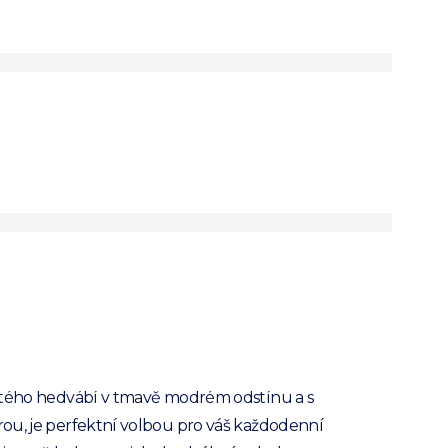
vě šedá
ábná kravata
byznys nebo společenské údálosti
valita, ručně došívané
ábí
PRODUKT JE NEDOSTUPNÝ
zhled s touto nadčasovou kravatou ANTHONY'S.
stého hedvábí v tmavě modrém odstínu a s
ou, je perfektní volbou pro váš každodenní