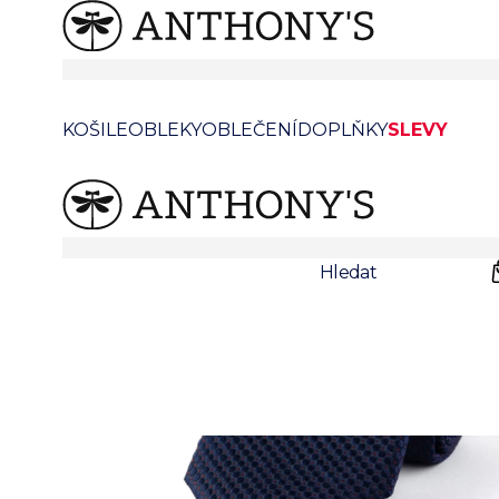
Tmavě šedá hedvábná kravata
KOŠILE
OBLEKY
OBLEČENÍ
DOPLŇKY
SLEVY
Prodejny
Svatby
Hledat