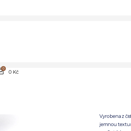
Tma
hedv
0
Ideální na 
0 Kč
Prvotřídní k
100% hedv
Oživte svůj v
Vyrobena z či
jemnou textur