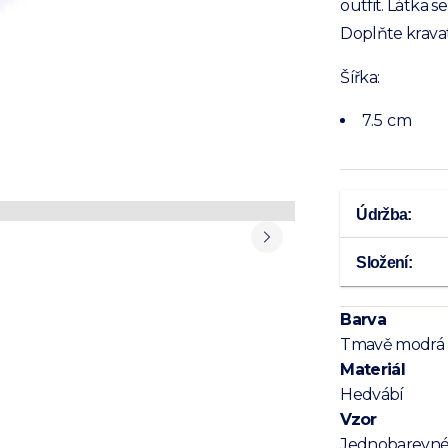
outfit. Látka 
Doplňte kravat
Šířka:
7.5 cm
Údržba:
Složení:
Barva
Tmavě modrá
Materiál
Hedvábí
Vzor
Jednobarevn