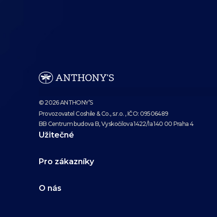
© 2026 ANTHONY’S
Provozovatel Coshile & Co., s.r.o. , IČO: 09506489
BB Centrum budova B, Vyskočilova 1422/1a 140 00 Praha 4
Užitečné
Pro zákazníky
O nás