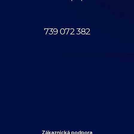
Volejte v pátek
od 09:00 do 19:00.
739 072 382
eshop@anthonys.cz
Zákaznická podpora