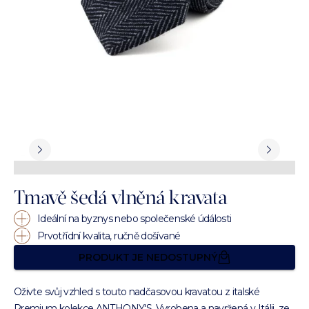
Tmavě šedá vlněná kravata
Ideální na byznys nebo společenské údálosti
Prvotřídní kvalita, ručně došívané
PRODUKT JE NEDOSTUPNÝ
Oživte svůj vzhled s touto nadčasovou kravatou z italské
Premium kolekce ANTHONY'S. Vyrobena a navržená v Itálii, ze