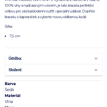
100% vlny a nadčasovým vzorem, je tato kravata perfektní
volbou pro váš každodenní outfit i speciální událost. Doplňte
kravatu o kapesníček a vyberte novou oblíbenou košili.
Šířka:
7,5 cm
Údržba:
Složení:
Barva
Šedá
Materiál
Vlna