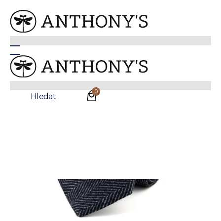
Tmavě šedá vlněná kravata
0
Hledat