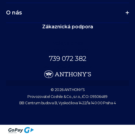
O nás
Zákaznická podpora
Volejte dnes
od 09:00 do 19:00.
739 072 382
eshop@anthonys.cz
© 2026 ANTHONY’S
Provozovatel Coshile & Co., s.r.o., IČO: 09506489
BB Centrum budova B, Vyskočilova 1422/1a 140 00 Praha 4