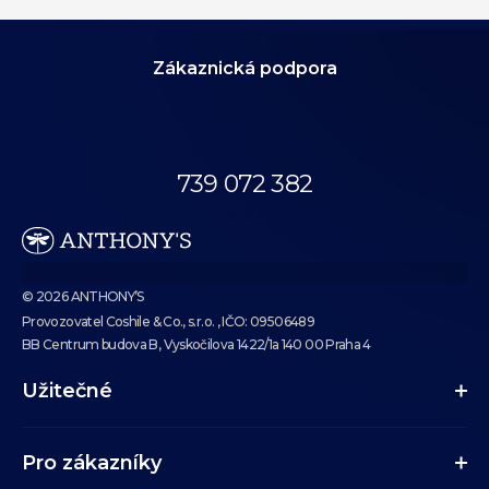
Zákaznická podpora
Volejte dnes
od 09:00 do 19:00.
739 072 382
eshop@anthonys.cz
© 2026 ANTHONY’S
Provozovatel Coshile & Co., s.r.o. , IČO: 09506489
BB Centrum budova B, Vyskočilova 1422/1a 140 00 Praha 4
Užitečné
Pro zákazníky