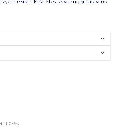
yberte si k ní košili, která zvýrazní její barevnou
NTIE0385