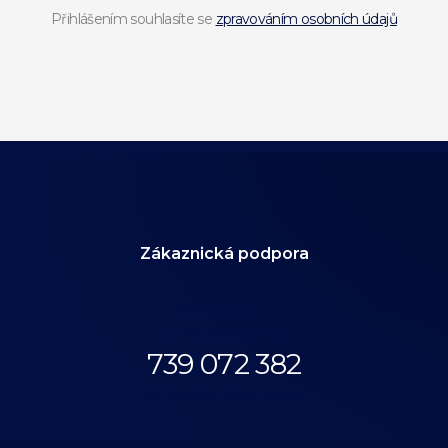
Přihlášením souhlasíte se
zpravováním osobních údajů
Zákaznická podpora
Volejte dnes
od 09:00 do 19:00.
739 072 382
eshop@anthonys.cz