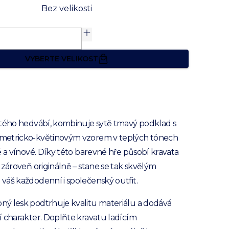
Bez velikosti
VYBERTE VELIKOST
stého hedvábí, kombinuje sytě tmavý podklad s
etricko-květinovým vzorem v teplých tónech
é a vínové. Díky této barevné hře působí kravata
 zároveň originálně – stane se tak skvělým
áš každodenní i společenský outfit.
ý lesk podtrhuje kvalitu materiálu a dodává
 charakter. Doplňte kravatu ladícím