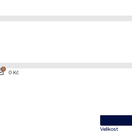
Více
hedv
0
0 Kč
se v
100% hedv
Prvotřídní k
Ideální na 
Velikost