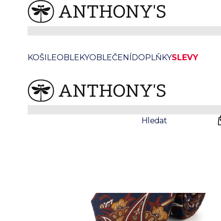
/
/
Anthonys
Doplňky
Kravaty
Vícebarevná hedvábná kravata se vzorem
KOŠILE
OBLEKY
OBLEČENÍ
DOPLŇKY
SLEVY
Prodejny
Svatby
Hledat