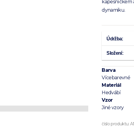
kapesníčkem a v
dynamiku.
Údržba:
Složení:
Barva
Vícebarevné
Materiál
Hedvábí
Vzor
Jiné vzory
číslo produktu:
A