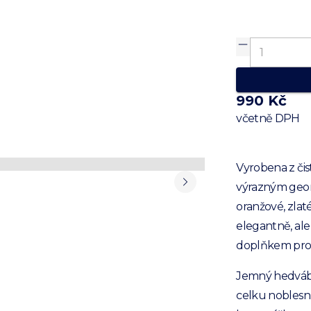
990 Kč
včetně DPH
Vyrobena z či
výrazným geom
oranžové, zlat
elegantně, ale
doplňkem pro v
Jemný hedvábn
celku noblesní