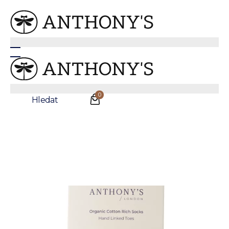
Vícebarevné ponožky se vzorem
0
Hledat