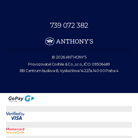
Volejte dnes
od 10:00 do 18:00.
739 072 382
eshop@anthonys.cz
© 2026 ANTHONY’S
Provozovatel Coshile & Co., s.r.o., IČO: 09506489
BB Centrum budova B, Vyskočilova 1422/1a 140 00 Praha 4