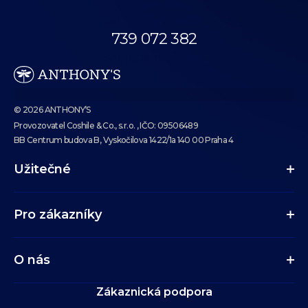
Volejte dnes
od 10:00 do 18:00.
739 072 382
eshop@anthonys.cz
© 2026 ANTHONY’S
Provozovatel Coshile & Co., s.r.o. , IČO: 09506489
BB Centrum budova B, Vyskočilova 1422/1a 140 00 Praha 4
Užitečné
Pro zákazníky
O nás
Zákaznická podpora