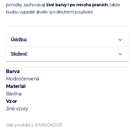
ponožky zachovávají
živé barvy i po mnoha praních
, takže
budou vypadat skvěle i po dlouhém používání.
Údržba:
Složení:
Barva
Modročervená
Materiál
Bavlna
Vzor
Jiné vzory
číslo produktu:
IFANSOK0031