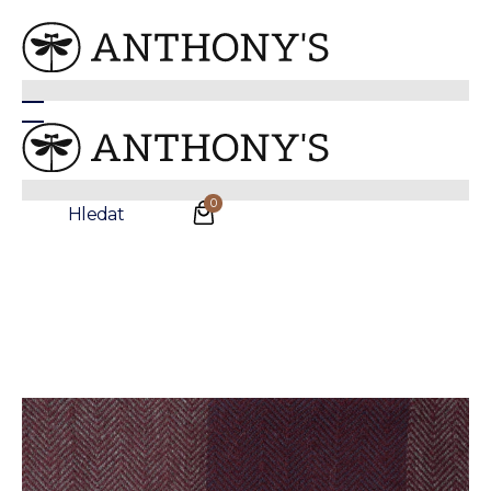
Anthonys
/
Oblečení
/
Rukavice a šály
Vícebarevné šála s kostkou
0
Hledat