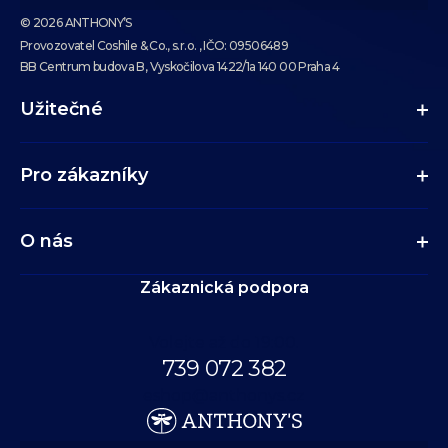
© 2026 ANTHONY’S
Provozovatel Coshile & Co., s.r.o. , IČO: 09506489
BB Centrum budova B, Vyskočilova 1422/1a 140 00 Praha 4
Užitečné
Pro zákazníky
O nás
Zákaznická podpora
Volejte až do 19:00.
739 072 382
eshop@anthonys.cz