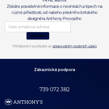
Získáte pravidelné informace o novinkách a tipech na
různé příležitosti, od našeho předního britského
designéra Anthony Procopiho
ODEBÍRAT
Přihlášením souhlasíte se
zpravováním osobních údajů
Zákaznická podpora
Volejte až do 19:00.
739 072 382
eshop@anthonys.cz