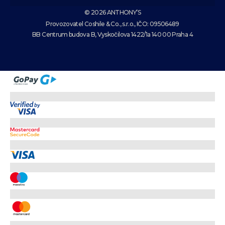
© 2026 ANTHONY’S
Provozovatel Coshile & Co., s.r.o., IČO: 09506489
BB Centrum budova B, Vyskočilova 1422/1a 140 00 Praha 4