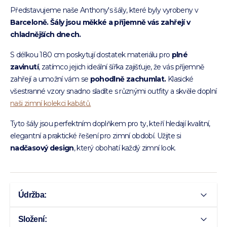
Představujeme naše Anthony's šály, které byly vyrobeny v
Barceloně. Šály jsou
měkké a příjemně
vás zahřejí v
chladnějších dnech.
S délkou 180 cm poskytují dostatek materiálu pro
plné
zavinutí
, zatímco jejich ideální šířka zajišťuje, že vás příjemně
zahřejí a umožní vám se
pohodlně zachumlat.
Klasické
všestranné vzory snadno sladíte s různými outfity a skvěle doplní
naši zimní kolekci kabátů.
Tyto šály jsou perfektním doplňkem pro ty, kteří hledají kvalitní,
elegantní a praktické řešení pro zimní období. Užijte si
nadčasový design
, který obohatí každý zimní look.
Údržba:
Složení: