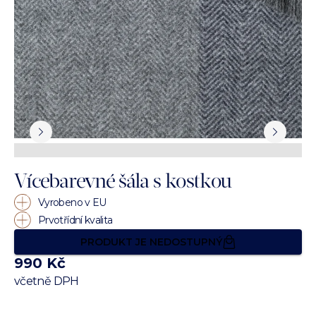
Vícebarevné šála s kostkou
Vyrobeno v EU
Prvotřídní kvalita
PRODUKT JE NEDOSTUPNÝ
990 Kč
včetně DPH