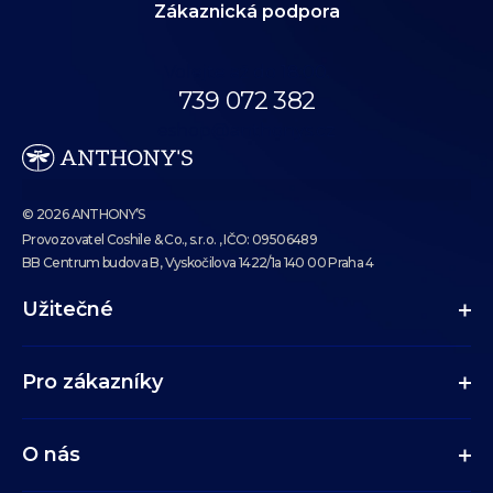
Zákaznická podpora
Volejte až do 18:00.
739 072 382
eshop@anthonys.cz
© 2026 ANTHONY’S
Provozovatel Coshile & Co., s.r.o. , IČO: 09506489
BB Centrum budova B, Vyskočilova 1422/1a 140 00 Praha 4
Užitečné
Pro zákazníky
O nás