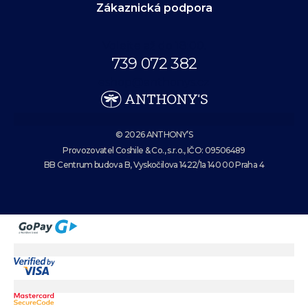
Zákaznická podpora
Volejte až do 18:00.
739 072 382
eshop@anthonys.cz
© 2026 ANTHONY’S
Provozovatel Coshile & Co., s.r.o., IČO: 09506489
BB Centrum budova B, Vyskočilova 1422/1a 140 00 Praha 4