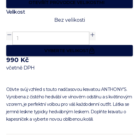
OTEVŘÍT PRŮVODCE VELIKOSTMI
Velikost
Bez velikosti
VYBERTE VELIKOST
990 Kč
včetně DPH
Oživte svůj vzhled s touto nadčasovou kravatou ANTHONY'S.
Vyrobena z čistého hedvábí ve vínovém odstínu a s květinovým
vzorem, je perfektní volbou pro váš každodenní outfit. Látka se
jemně leskne typicky hedvábným leskem. Doplňte kravatu o
kapesníček a vyberte novou oblíbenou košili.