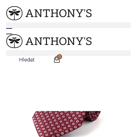
Anthonys
/
Doplňky
/
Kravaty
Vínová hedvábná kravata s květinovým vzorem
0
Hledat