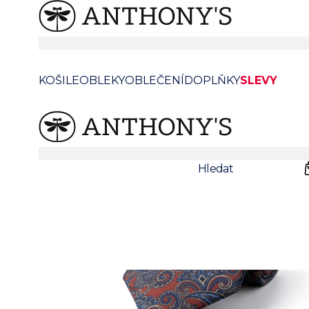
Vínová hedvábná kravata se vzorem
KOŠILE
OBLEKY
OBLEČENÍ
DOPLŇKY
SLEVY
Prodejny
Svatby
Hledat