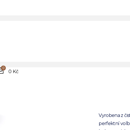
Vín
krav
0
100% hedv
0 Kč
Prvotřídní k
Ideální na 
Oživte svůj v
Vyrobena z čis
perfektní volb