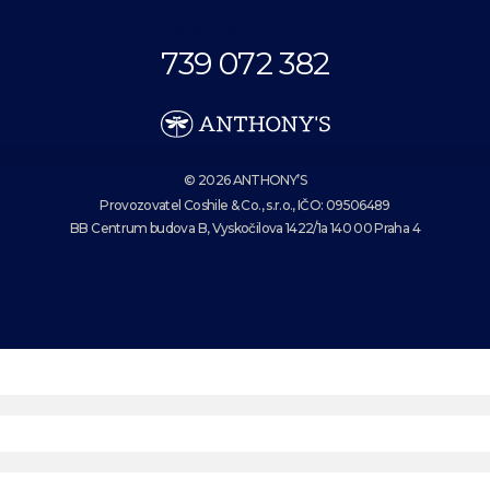
Volejte až do 19:00.
739 072 382
eshop@anthonys.cz
© 2026 ANTHONY’S
Provozovatel Coshile & Co., s.r.o., IČO: 09506489
BB Centrum budova B, Vyskočilova 1422/1a 140 00 Praha 4