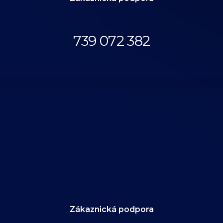
Volejte až do 19:00.
739 072 382
eshop@anthonys.cz
Zákaznická podpora