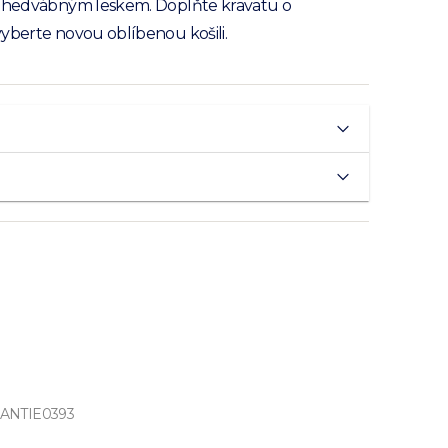
y hedvábným leskem. Doplňte kravatu o
yberte novou oblíbenou košili.
FANTIE0393