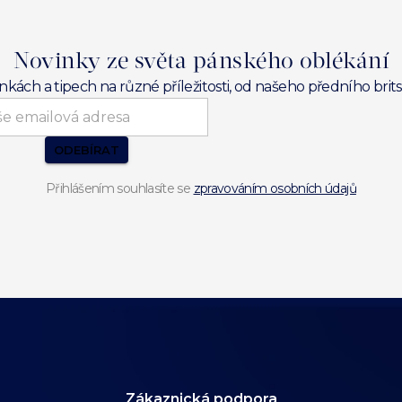
Novinky ze světa pánského oblékání
inkách a tipech na různé příležitosti, od našeho předního br
ODEBÍRAT
Přihlášením souhlasíte se
zpravováním osobních údajů
Zákaznická podpora