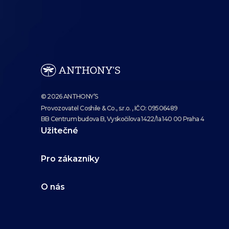
© 2026 ANTHONY’S
Provozovatel Coshile & Co., s.r.o. , IČO: 09506489
BB Centrum budova B, Vyskočilova 1422/1a 140 00 Praha 4
Užitečné
Pro zákazníky
O nás