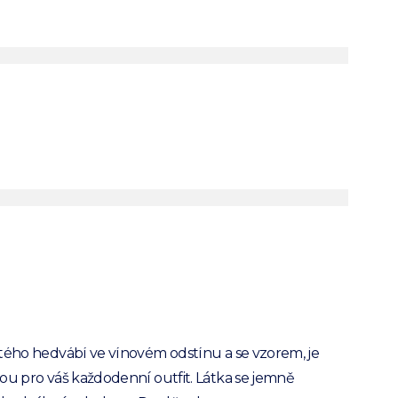
ová hedvábná
ata se vzorem
ábí
valita
byznys nebo společenské údálosti
PRODUKT JE NEDOSTUPNÝ
zhled s touto nadčasovou kravatou ANTHONY'S.
tého hedvábí ve vínovém odstínu a se vzorem, je
ou pro váš každodenní outfit. Látka se jemně