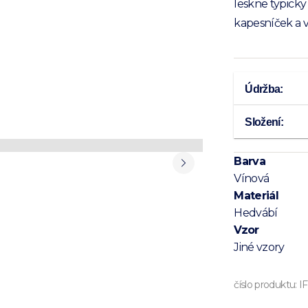
leskne typick
kapesníček a v
Údržba:
Složení:
Barva
Vínová
Materiál
Hedvábí
Vzor
Jiné vzory
číslo produktu:
I